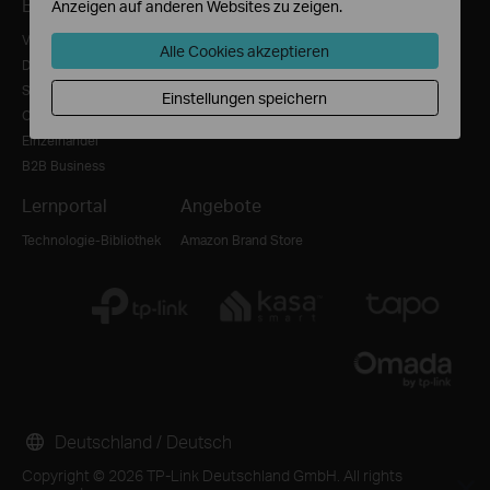
Bezugsquellen
Produkt Katalog
Anzeigen auf anderen Websites zu zeigen.
Value Added Distributoren
SOHO Katalog
Alle Cookies akzeptieren
Distributoren
SMB Katalog
Solution Partner
Einstellungen speichern
Online-Shops
Einzelhandel
B2B Business
Lernportal
Angebote
Technologie-Bibliothek
Amazon Brand Store
Deutschland / Deutsch
Copyright © 2026 TP-Link Deutschland GmbH. All rights