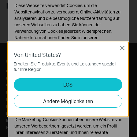
Folge uns
Diese Webseite verwendet Cookies, um die
Websitenavigation zu verbessern, Online-Aktivitäten zu
analysieren und die bestmögliche Nutzererfahrung auf
unseren Webseiten zu haben. Sie können der
Verwendung von Cookies jederzeit Widersprechen.
Nähere Informationen finden Sie in unseren
Datenschutzhinweisen
.
Close
Von United States?
Notwendige Cookies
Über TP-Link
Informationen
Diese Cookies sind zur Funktion der Website
Erhalten Sie Produkte, Events und Leistungen speziell
erforderlich und können in Ihren Systemen nicht
für Ihre Region
Über uns
News/Presse
deaktiviert werden.
Nachhaltigkeit
Auszeichnungen
LOS
Analyse- und Marketing-Cookies
Unternehmensprofil
Sicherheitshinweis
Analyse-Cookies ermöglichen es uns, Ihre Aktivitäten
Karriere
BETA Test-Programm
auf unserer Website zu analysieren, um die
Kontakt
Andere Möglichkeiten
Funktionsweise unserer Website zu verbessern und
Datenschutzhinweise
anzupassen.
Nutzungsbedingungen
Die Marketing-Cookies können über unsere Website von
Impressum
unseren Werbepartnern gesetzt werden, um ein Profil
Recruitment Privacy Notice
Ihrer Interessen zu erstellen und Ihnen relevante