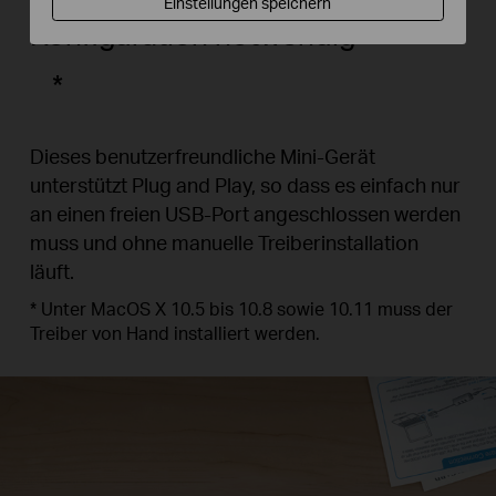
Einstellungen speichern
Konfiguration notwendig
*
Dieses benutzerfreundliche Mini-Gerät
unterstützt Plug and Play, so dass es einfach nur
an einen freien USB-Port angeschlossen werden
muss und ohne manuelle Treiberinstallation
läuft.
*
Unter MacOS X 10.5 bis 10.8 sowie 10.11 muss der
Treiber von Hand installiert werden.