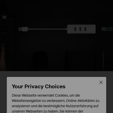
Zwei in einem
Close
Your Privacy Choices
=
+
Diese Webseite verwendet Cookies, um die
Performance:
UE330
3-Port-USB3.0-Hub
Websitenavigation zu verbessern, Online-Aktivitäten zu
USB-3.0-Gigabit-Ethernet-Adapter
analysieren und die bestmögliche Nutzererfahrung auf
=
unseren Webseiten zu haben. Sie können der
Größe:
UE330
USB-3.0-Gigabit-Ethernet-