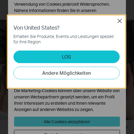
Verwendung von Cookies jederzeit Widersprechen.
Adapter
Nähere Informationen finden Sie in unseren
Datenschutzhinweisen
.
Close
Von United States?
Notwendige Cookies
Diese Cookies sind zur Funktion der Website
Erhalten Sie Produkte, Events und Leistungen speziell
erforderlich und können in Ihren Systemen nicht
für Ihre Region
deaktiviert werden.
LOS
Analyse- und Marketing-Cookies
Analyse-Cookies ermöglichen es uns, Ihre Aktivitäten
auf unserer Website zu analysieren, um die
Andere Möglichkeiten
Funktionsweise unserer Website zu verbessern und
anzupassen.
Die Marketing-Cookies können über unsere Website von
unseren Werbepartnern gesetzt werden, um ein Profil
Ihrer Interessen zu erstellen und Ihnen relevante
Anzeigen auf anderen Websites zu zeigen.
Alle Cookies akzeptieren
Plug and Play! Keine