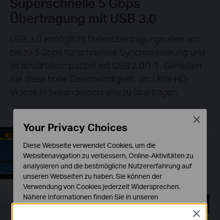
Superschnelle 5 Gbps
Übertragung mit USB 3.0
USB 3.0 ermöglicht Datenübertragungsraten von
bis zu 5 Gbps für schnellere Synchronisierung und
ist abwärtskompatibel mit USB 2.0/1.1. Genießen
Sie diese hohe Geschwindigkeit, um Ultra-HD-
Videos in Sekundenschnelle zu übertragen.
Close
Your Privacy Choices
Diese Webseite verwendet Cookies, um die
Websitenavigation zu verbessern, Online-Aktivitäten zu
analysieren und die bestmögliche Nutzererfahrung auf
unseren Webseiten zu haben. Sie können der
Verwendung von Cookies jederzeit Widersprechen.
Nähere Informationen finden Sie in unseren
Datenschutzhinweisen
.
Close