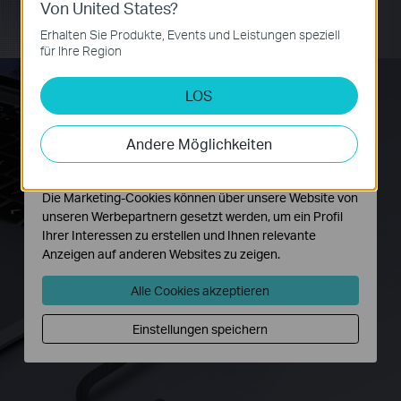
Von United States?
Notwendige Cookies
Diese Cookies sind zur Funktion der Website
Erhalten Sie Produkte, Events und Leistungen speziell
erforderlich und können in Ihren Systemen nicht
für Ihre Region
deaktiviert werden.
LOS
Analyse- und Marketing-Cookies
Analyse-Cookies ermöglichen es uns, Ihre Aktivitäten
auf unserer Website zu analysieren, um die
Andere Möglichkeiten
Funktionsweise unserer Website zu verbessern und
anzupassen.
Die Marketing-Cookies können über unsere Website von
unseren Werbepartnern gesetzt werden, um ein Profil
Ihrer Interessen zu erstellen und Ihnen relevante
Anzeigen auf anderen Websites zu zeigen.
Alle Cookies akzeptieren
Einstellungen speichern