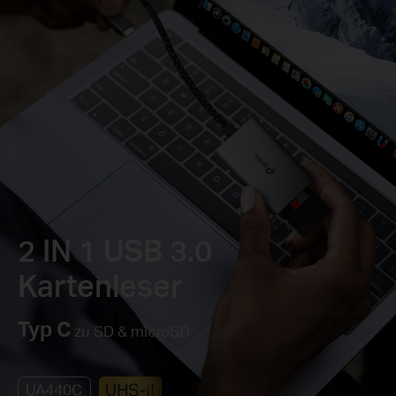
2 IN 1 USB 3.0
Kartenleser
Typ C
zu SD & microSD
UA440C