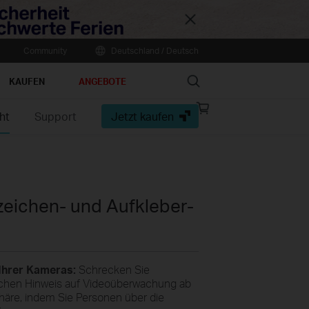
Close
Community
Deutschland / Deutsch
Search
KAUFEN
ANGEBOTE
Online
ht
Support
Jetzt kaufen
store
zeichen- und Aufkleber-
 Ihrer Kameras:
Schrecken Sie
lichen Hinweis auf Videoüberwachung ab
phäre, indem Sie Personen über die