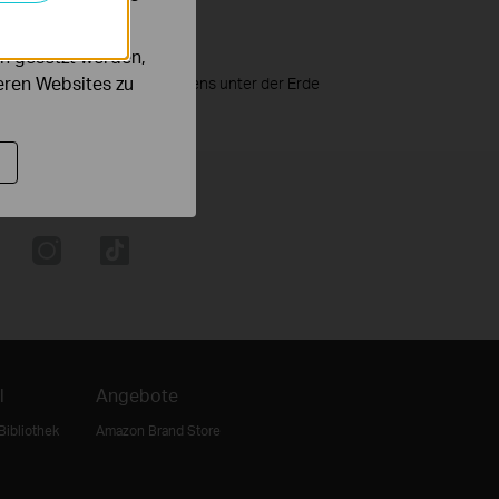
n gesetzt werden,
deren Websites zu
h ein Drittel des Schildpfostens unter der Erde
l
Angebote
Bibliothek
Amazon Brand Store