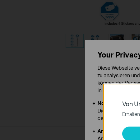
Your Privac
Diese Webseite ve
zu analysieren un
können der Verwen
in unseren
Datens
Notwendige Cook
Von Un
Diese Cookies sind
Erhalten
deaktiviert werden
Analyse- und Mar
Analyse-Cookies er