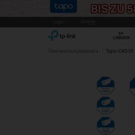
Click
to
TP-Link, Reliably Smart
skip
TP-
LINKBOX
the
navigation
Überwachungskamera
Tapo CA510
bar