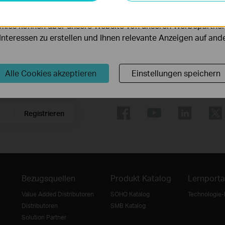
serer Website zu verbessern und anzupassen.
kies können über unsere Website von unseren Werbepartner
ebungsbedingungen variieren.
r Interessen zu erstellen und Ihnen relevante Anzeigen auf an
r stecken Sie das Schild tiefer in den Boden. Achten Sie darauf, dass sic
Alle Cookies akzeptieren
Einstellungen speichern
Folge uns
Registrieren
Bezugsquellen
Produkt Katalog
Lernporta
Value Added Distributoren
SOHO Katalog
Technologie-
Distributoren
SMB Katalog
Solution Partner