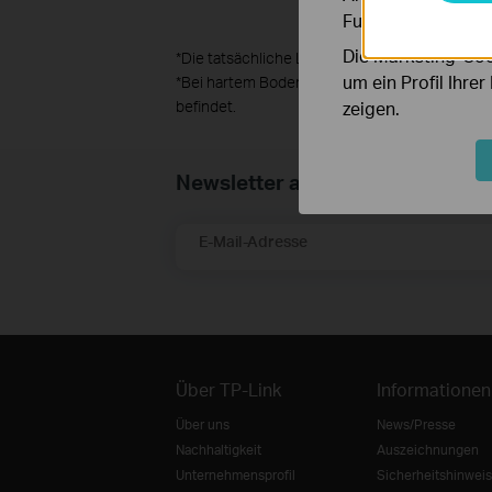
Funktionsweise un
Die Marketing-Coo
*
Die tatsächliche Leistung kann je nach Umg
um ein Profil Ihre
*Bei hartem Boden lockern Sie die Erde auf ode
zeigen.
befindet.
Newsletter abonnieren
E-Mail-Adresse
Über TP-Link
Informationen
Über uns
News/Presse
Nachhaltigkeit
Auszeichnungen
Unternehmensprofil
Sicherheitshinweis