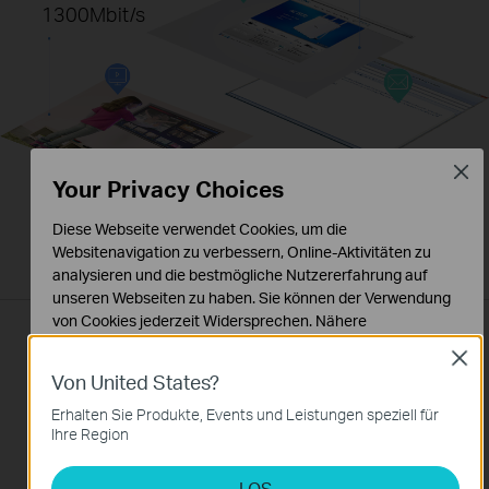
1300Mbit/s
Close
Your Privacy Choices
Diese Webseite verwendet Cookies, um die
Websitenavigation zu verbessern, Online-Aktivitäten zu
analysieren und die bestmögliche Nutzererfahrung auf
unseren Webseiten zu haben. Sie können der Verwendung
von Cookies jederzeit Widersprechen. Nähere
Beamforming für
Informationen finden Sie in unseren
Close
Datenschutzhinweisen
.
Von United States?
zielgerichtetes WLAN-Signal
Notwendige Cookies
Erhalten Sie Produkte, Events und Leistungen speziell für
Diese Cookies sind zur Funktion der Website erforderlich
Ihre Region
Der Archer T9E unterstützt Beamforming, womit
und können in Ihren Systemen nicht deaktiviert werden.
er die exakte Position der verbundenen
LOS