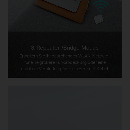
Laptops
3. Repeater-/Bridge-Modus
Erweitern Sie Ihr bestehendes WLAN-Netzwerk
für eine größere Funkabdeckung oder eine
stabilere Verbindung über ein Ethernet-Kabel.