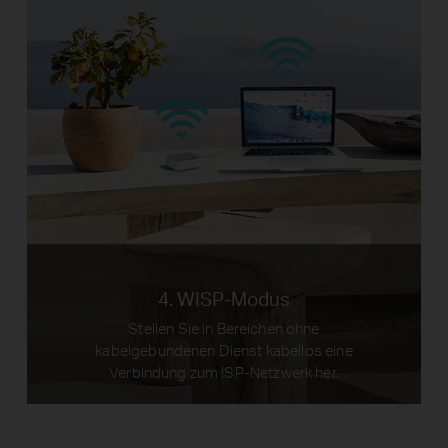
Telefone
Internet
Host-
TL-MR3020
Router
Desktop-PC
4. WISP-Modus
Stellen Sie in Bereichen ohne
kabelgebundenen Dienst kabellos eine
Verbindung zum ISP-Netzwerk her.