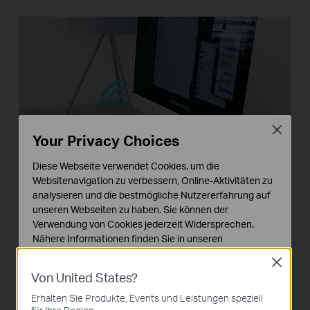
Close
Your Privacy Choices
Tablets
Diese Webseite verwendet Cookies, um die
Websitenavigation zu verbessern, Online-Aktivitäten zu
analysieren und die bestmögliche Nutzererfahrung auf
unseren Webseiten zu haben. Sie können der
Internet
TL-MR3020
Verwendung von Cookies jederzeit Widersprechen.
Laptops
Nähere Informationen finden Sie in unseren
Datenschutzhinweisen
.
Close
Von United States?
Notwendige Cookies
Diese Cookies sind zur Funktion der Website
Erhalten Sie Produkte, Events und Leistungen speziell
erforderlich und können in Ihren Systemen nicht