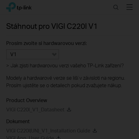
Click
Search
Menu
TP-Link, Reliably Smart
to
skip
the
Stáhnout pro
VIGI C220I
V1
navigation
bar
Prosím zvolte si hardwarovou verzi:
V1
>
Jak zjisti hardwarovou verzi vašeho TP-Link zařízení?
Modely a hardwarové verze se liší v závisloti na regionu.
Prosím ujistěte se o detailech pokud zvažujete nákup.
Product Overview
VIGI C220I_V1_Datasheet
Dokument
VIGI C220I(UN)_V1_Installation Guide
VIGI App_User Guide