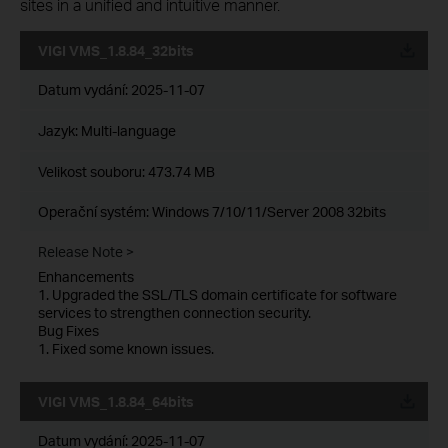
sites in a unified and intuitive manner.
VIGI VMS_1.8.84_32bits
Datum vydání:
2025-11-07
Jazyk:
Multi-language
Velikost souboru:
473.74 MB
Operační systém: Windows 7/10/11/Server 2008 32bits
Release Note >
Enhancements
1. Upgraded the SSL/TLS domain certificate for software
services to strengthen connection security.
Bug Fixes
1. Fixed some known issues.
VIGI VMS_1.8.84_64bits
Datum vydání:
2025-11-07