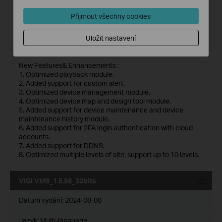
Jazyk:
Multi-language
Přijmout všechny cookies
Velikost souboru:
530.77 MB
Uložit nastavení
Operační systém: Windows 7/10/11/Server 2008 64bits
New Features& Enhancements :
1. Optimized playback module.
2. Added support for custom alert.
3. Optimized device management module.
4. Optimized device map and design tool module.
5. Added support for device maintenance and device
maintenance history module.
6. Added support for 2FA login authentication with cloud
accounts.
7. Added support for DDNS.
8. Optimized multiple levels of site, support up to 10 levels.
VIGI VMS_1.5.56_32bits
Datum vydání:
2024-08-08
Jazyk:
Multi-language