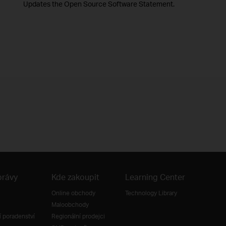
Updates the Open Source Software Statement.
právy
Kde zakoupit
Learning Center
Online obchody
Technology Library
Maloobchody
 poradenství
Regionální prodejci