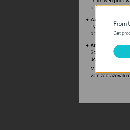
Tento web používá
používáním našich
Základní cookies
From U
Tyto cookies jsou
Get prod
deaktivovat.
Analytické a mar
Soubory cookie pr
účelem zlepšení a 
Marketingové soub
vám zobrazovali re