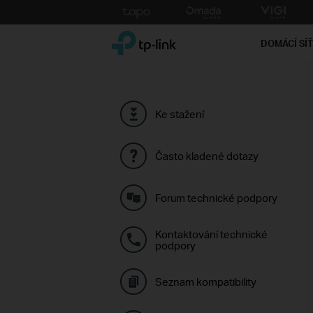
Click
to
TP-Link, Reliably Smart
skip
DOMÁCÍ SÍ
the
navigation
bar
Ke stažení
Často kladené dotazy
Forum technické podpory
Kontaktování technické
podpory
Seznam kompatibility