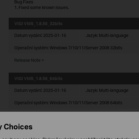
Bug Fixes
1. Fixed some known issues.
VIGI VMS_1.8.56_32bits
Datum vydání:
2025-01-16
Jazyk:
Multi-language
Operační systém: Windows 7/10/11/Server 2008 32bits
Release Note >
VIGI VMS_1.8.56_64bits
Datum vydání:
2025-01-16
Jazyk:
Multi-language
Operační systém: Windows 7/10/11/Server 2008 64bits
Release Note >
y Choices
VIGI VMS_1.7.24_32bits