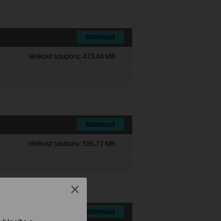
Stáhnout
Velikost souboru:
473.44 MB
Stáhnout
Velikost souboru:
536.72 MB
Close
Stáhnout