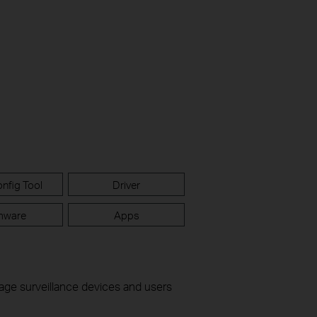
nfig Tool
Driver
mware
Apps
nage surveillance devices and users