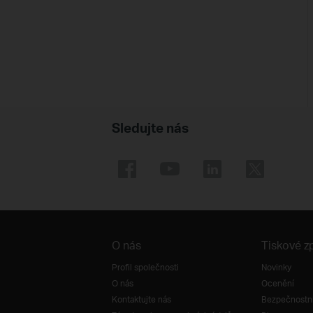
Sledujte nás
O nás
Tiskové z
Profil společnosti
Novinky
O nás
Ocenění
Kontaktujte nás
Bezpečnostní