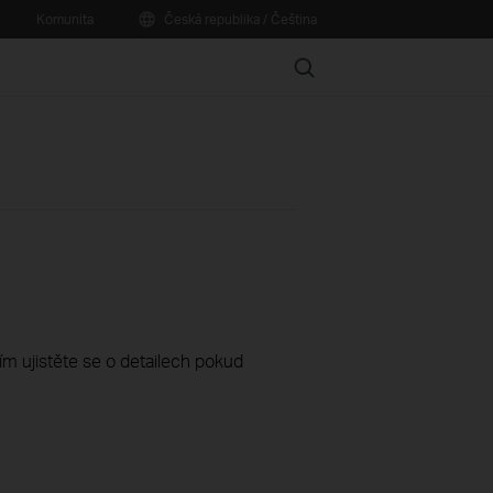
Komunita
Česká republika / Čeština
Search
sím ujistěte se o detailech pokud