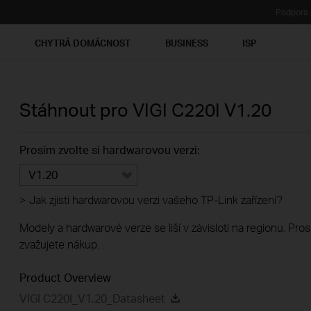
Podpora
Ť
CHYTRÁ DOMÁCNOST
BUSINESS
ISP
Stáhnout pro
VIGI C220I
V1.20
Prosím zvolte si hardwarovou verzi:
V1.20
>
Jak zjisti hardwarovou verzi vašeho TP-Link zařízení?
Modely a hardwarové verze se liší v závisloti na regionu. Pro
zvažujete nákup.
Product Overview
VIGI C220I_V1.20_Datasheet