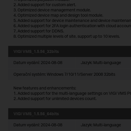
2. Added support for custom alert.
3. Optimized device management module.
4. Optimized device map and design tool module.
5. Added support for device maintenance and device maintenan
6. Added support for 2FA login authentication with cloud accoun
7. Added support for DDNS.
8. Optimized multiple levels of site, support up to 10 levels.
VIGI VMS_1.5.56_32bits
Datum vydání:
2024-08-08
Jazyk:
Multi-language
Operační systém: Windows 7/10/11/Server 2008 32bits
New features and enhancements:
1. Added support for the multi-language settings on VIGI VMS PC
2. Added support for unlimited devices count.
VIGI VMS_1.5.56_64bits
Datum vydání:
2024-08-08
Jazyk:
Multi-language