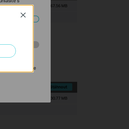
hlasíte s
Velikost souboru:
467.56 MB
Close
ch systémech
 stránkách za
ce history module.
ts.
nastavit, aby se
Stáhnout
Velikost souboru:
530.77 MB