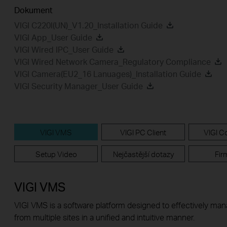
Dokument
VIGI C220I(UN)_V1.20_Installation Guide
VIGI App_User Guide
VIGI Wired IPC_User Guide
VIGI Wired Network Camera_Regulatory Compliance
VIGI Camera(EU2_16 Lanuages)_Installation Guide
VIGI Security Manager_User Guide
VIGI VMS
VIGI PC Client
VIGI Co
Setup Video
Nejčastější dotazy
Fir
VIGI VMS
VIGI VMS is a software platform designed to effectively ma
from multiple sites in a unified and intuitive manner.