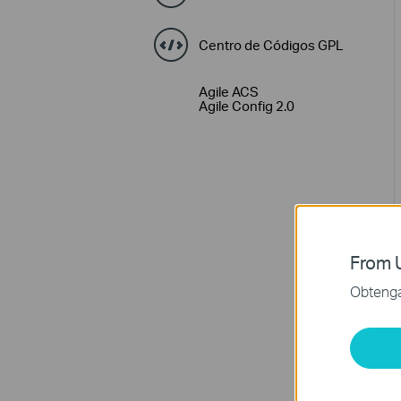
Centro de Códigos GPL
Agile ACS
Agile Config 2.0
From U
Obtenga 