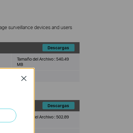
nage surveillance devices and users
Descargas
Tamaño del Archivo :
540.49
MB
Close
Descargas
Tamaño del Archivo :
502.89
MB