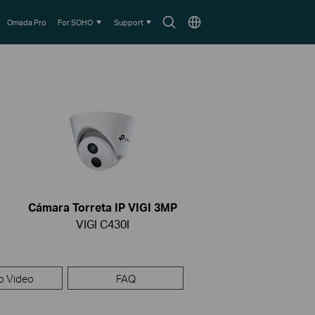
Search
Choose
Omada Pro
For SOHO
Support
icon
location
Cámara Torreta IP VIGI 3MP
VIGI C430I
p Video
FAQ