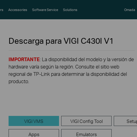
rs
Accessories
Software Service
Solutions
Omada
Descarga para
VIGI C430I
V1
IMPORTANTE
: La disponibilidad del modelo y la versión de
hardware varía según la región. Consulte el sitio web
regional de TP-Link para determinar la disponibilidad del
producto.
VIGI VMS
VIGI Config Tool
Setu
Apps
Emulators