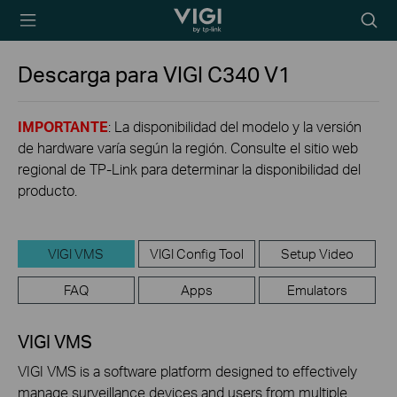
TP-Link, Reliably
Searc
Smart
icon
Descarga para
VIGI C340
V1
IMPORTANTE
: La disponibilidad del modelo y la versión
de hardware varía según la región. Consulte el sitio web
regional de TP-Link para determinar la disponibilidad del
producto.
VIGI VMS
VIGI Config Tool
Setup Video
FAQ
Apps
Emulators
VIGI VMS
VIGI VMS is a software platform designed to effectively
manage surveillance devices and users from multiple