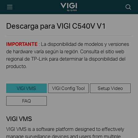
TP-Link, Reliably
Searc
Smart
icon
Descarga para
VIGI C540V
V1
IMPORTANTE
: La disponibilidad de modelos y versiones
de hardware varía según la región. Consulta el sitio web
regional de TP-Link para determinar la disponibilidad del
producto.
VIGI VMS
VIGI Config Tool
Setup Video
FAQ
VIGI VMS
VIGI VMS is a software platform designed to effectively
manage surveillance devices and users from multiple