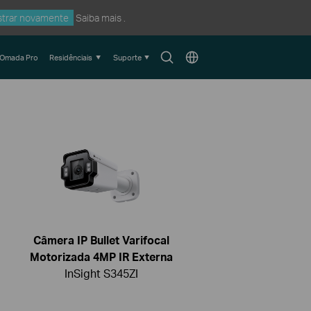
trar novamente
Saiba mais
.
Search
Choose
Omada Pro
Residênciais
Suporte
icon
location
Câmera IP Bullet Varifocal
Motorizada 4MP IR Externa
InSight S345ZI