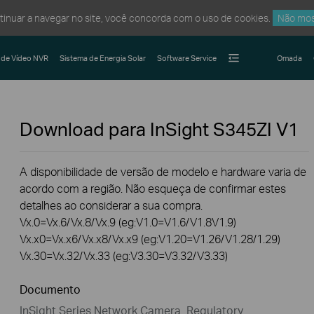
ntinuar a navegar no site, você concorda com o uso de cookies.
Não mos
 de Vídeo NVR
Sistema de Energia Solar
Software Service
Omada
Download para
InSight S345ZI
V1
A disponibilidade de versão de modelo e hardware varia de
acordo com a região. Não esqueça de confirmar estes
detalhes ao considerar a sua compra.
Vx.0=Vx.6/Vx.8/Vx.9 (eg:V1.0=V1.6/V1.8V1.9)
Vx.x0=Vx.x6/Vx.x8/Vx.x9 (eg:V1.20=V1.26/V1.28/1.29)
Vx.30=Vx.32/Vx.33 (eg:V3.30=V3.32/V3.33)
Documento
InSight Series Network Camera_Regulatory