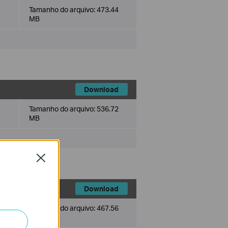
Tamanho do arquivo:
473.44
MB
Download
Tamanho do arquivo:
536.72
MB
Close
Download
Tamanho do arquivo:
467.56
MB