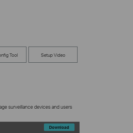
nfig Tool
Setup Video
nage surveillance devices and users
Download