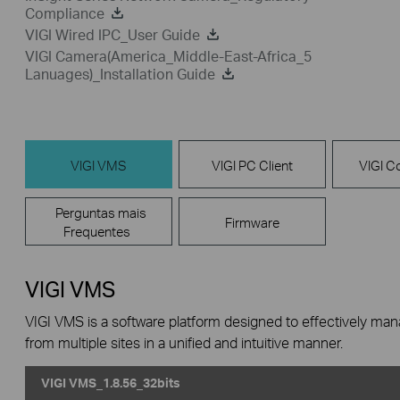
Compliance
VIGI Wired IPC_User Guide
VIGI Camera(America_Middle-East-Africa_5
Lanuages)_Installation Guide
VIGI VMS
VIGI PC Client
VIGI Co
Perguntas mais
Firmware
Frequentes
VIGI VMS
VIGI VMS is a software platform designed to effectively ma
from multiple sites in a unified and intuitive manner.
VIGI VMS_1.8.56_32bits