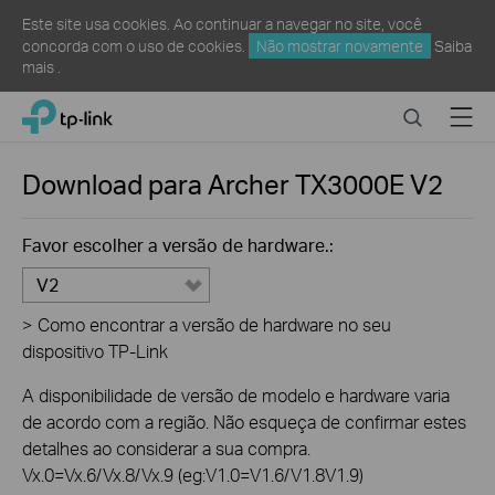
Este site usa cookies. Ao continuar a navegar no site, você
concorda com o uso de cookies.
Não mostrar novamente
Saiba
mais
.
Click
Search
Menu
TP-Link, Reliably Smart
to
skip
the
Download para
Archer TX3000E
V2
navigation
bar
Favor escolher a versão de hardware.:
V2
>
Como encontrar a versão de hardware no seu
dispositivo TP-Link
A disponibilidade de versão de modelo e hardware varia
de acordo com a região. Não esqueça de confirmar estes
detalhes ao considerar a sua compra.
Vx.0=Vx.6/Vx.8/Vx.9 (eg:V1.0=V1.6/V1.8V1.9)