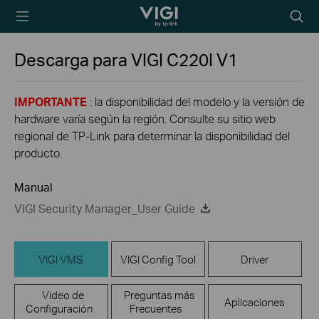
TP-Link, Reliably
Searc
Smart
icon
Descarga para
VIGI C220I
V1
IMPORTANTE
: la disponibilidad del modelo y la versión de
hardware varía según la región. Consulte su sitio web
regional de TP-Link para determinar la disponibilidad del
producto.
Manual
VIGI Security Manager_User Guide
VIGI VMS
VIGI Config Tool
Driver
Video de
Preguntas más
Aplicaciones
Configuración
Frecuentes