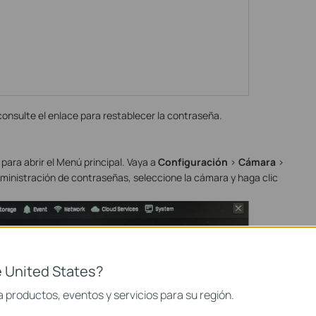
 consulte el enlace para restablecer la contraseña.
para abrir el Menú principal. Vaya a
Configuración
>
Cámara
>
ministración de contraseñas, seleccione la cámara y haga clic
 United States?
 productos, eventos y servicios para su región.