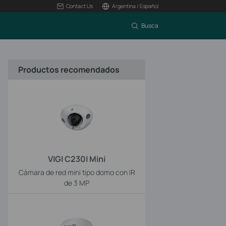
Contact Us
Argentina / Español
Busca
Productos recomendados
VIGI C230I Mini
Cámara de red mini tipo domo con IR
de 3 MP