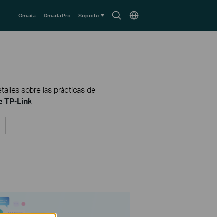
Search
Choose
Omada
Omada Pro
Soporte
icon
location
talles sobre las prácticas de
de TP-Link
.