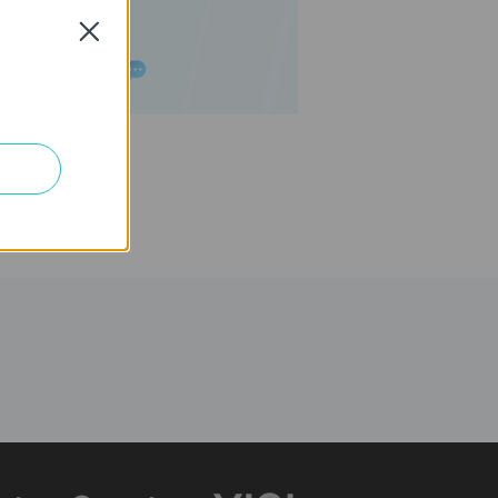
Close