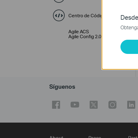
Centro de Códigos GPL
Desde
Obtenga 
Agile ACS
Agile Config 2.0
Síguenos
About
Press
Part