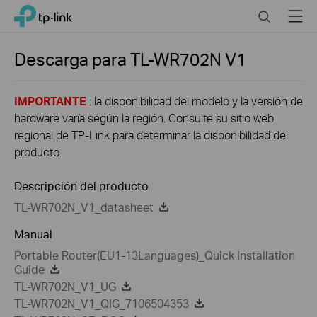
Click
Search
Menu
TP-Link, Reliably Smart
to
skip
the
Descarga para
TL-WR702N
V1
navigation
bar
IMPORTANTE
: la disponibilidad del modelo y la versión de
hardware varía según la región. Consulte su sitio web
regional de TP-Link para determinar la disponibilidad del
producto.
Descripción del producto
TL-WR702N_V1_datasheet
Manual
Portable Router(EU1-13Languages)_Quick Installation
Guide
TL-WR702N_V1_UG
TL-WR702N_V1_QIG_7106504353