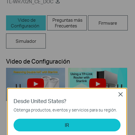
TL-WR702N_CE_DOC
Video de
Preguntas más
Firmware
Configuración
Frecuentes
Simulador
Video de Configuración
Close
Desde United States?
Obtenga productos, eventos y servicios para su región.
How to Resolve
How to Configure a
Double NAT using
TP-Link Router with
IR
Starlink
Starlink