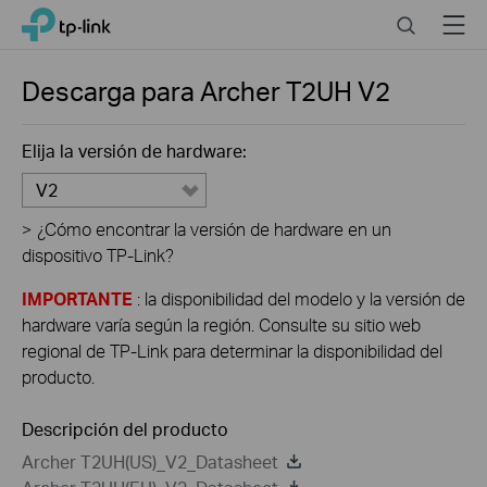
Click
Search
Menu
TP-Link, Reliably Smart
to
skip
the
Descarga para
Archer T2UH
V2
navigation
bar
Elija la versión de hardware:
V2
>
¿Cómo encontrar la versión de hardware en un
dispositivo TP-Link?
IMPORTANTE
: la disponibilidad del modelo y la versión de
hardware varía según la región. Consulte su sitio web
regional de TP-Link para determinar la disponibilidad del
producto.
Descripción del producto
Archer T2UH(US)_V2_Datasheet