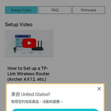
Setup Video
FAQ
Firmware
Setup Video
How to Set up a TP-
Link Wireless Router
(Archer AX12, etc.)
Close
This video will show you how to configure TP-Link Wi-Fi 6 router (Archer AX12, etc.).
來自 United States?
更多
取得您的地區產品、活動和服務。