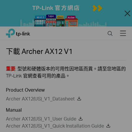
Close
Click
Search
Menu
TP-Link, Reliably Smart
to
skip
the
下載
Archer AX12
V1
navigation
bar
重要
: 型號和硬體版本的可用性因地區而異。請至您地區的
TP-Link 官網查看可用的產品。
Product Overview
Archer AX12(US)_V1_Datasheet
Manual
Archer AX12(US)_V1_User Guide
Archer AX12(US)_V1_Quick Installation Guide