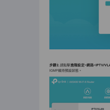
步驟
2.
請點擊
進階設定
>
網路
>
IPTV/VL
IGMP維持預設狀態。