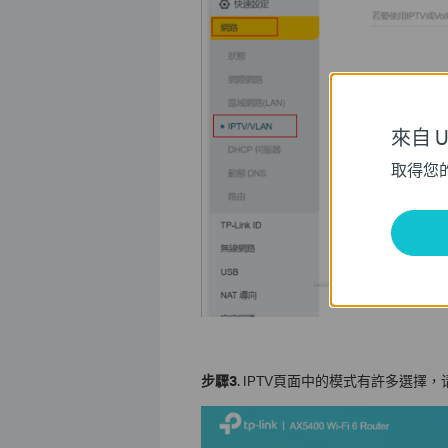
來自 Un
取得您
步驟
3
. IPTV頁面中的模式有許多選擇