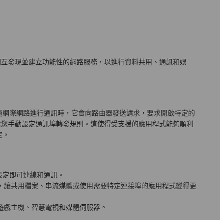
置相互發現並建立功能性的網路服務，以進行資料共用、通訊和娛
過網際網路進行通訊時，它會向路由器發送請求，要求開啟特定的
無需您手動設定通訊埠轉發規則。這使得受支援的應用程式能夠順利
定。
動設定即可連線和通訊。
，讓共用檔案、串流媒體或使用需要特定連接埠的應用程式變得更
遊戲主機、智慧電視和媒體伺服器。