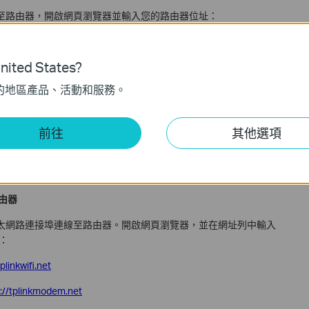
埠連線至路由器，開啟網頁瀏覽器並輸入您的路由器位址：
器：
http://tplinkmodem.net
ited States?
kwifi.net
的地區產品、活動和服務。
密碼登入。前往
進階設定 (Advanced) > NAT 轉發 (NAT
您可以將其啟用或停用。
前往
其他選項
> 進階設定 (Advanced) > NAT 轉發 (NAT forwarding)」，找到
路由器
 或乙太網路連接埠連線至路由器。開啟網頁瀏覽器，並在網址列中輸入
：
tplinkwifi.net
p://tplinkmodem.net