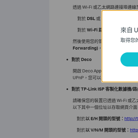
透過 Wi-Fi 或乙太網路連接
對於
DSL
或
4G/5G
數據機路由
來自 Un
對於
Wi-Fi 路由器
：
http://tplin
取得您
然後使用您的管理員使用者名稱和
Forwarding)
，然後找到
UPnP
；
對於 Deco
開啟 Deco App，前往「更多 (More) 
UPnP，您可以將其啟用或停用。
對於 TP-Link ISP 客製化數據機/
請確保您的裝置已透過 Wi-Fi
以下其中一個位址以存取網頁介面
對於
以 E/H 開頭的型號：
http://
對於
以 V/N/M 開頭的型號：
htt