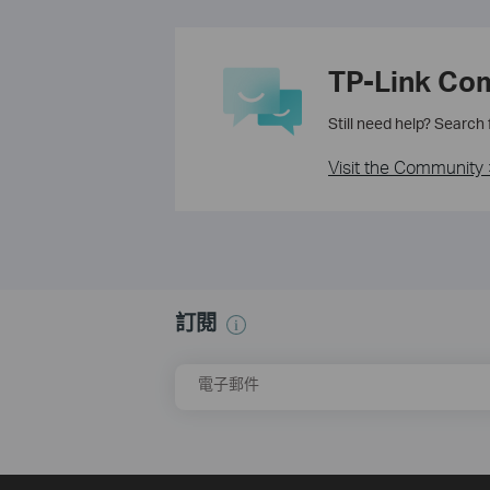
TP-Link Co
Still need help? Search
Visit the Community 
訂閱
電子郵件