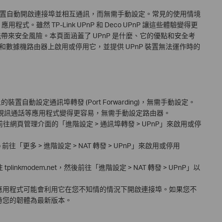
上的裝置自動開啟連接埠並相互通訊，而無需手動設定。常見的使用情境
程式。雖然 TP-Link UPnP 和 Deco UPnP 讓這些體驗變得更
能帶來安全風險。本頁面涵蓋了 UPnP 是什麼、它的優點和安全考
eco 和數據機路由器上啟用或停用它，並提供 UPnP 裝置無法運作時的
的裝置自動設定通訊埠轉發 (Port Forwarding)，無需手動設定。
視訊通話等應用程式變得更容易，無需手動設定路由器。
過前往網頁管理介面的「進階設定 > 通訊埠轉發 > UPnP」來啟用或停
p 前往「更多 > 進階設定 > NAT 轉發 > UPnP」來啟用或停用
tplinkmodem.net，然後前往「進階設定 > NAT 轉發 > UPnP」以
意應用程式可能會利用它在您不知情的情況下開啟連接埠。如果您不
保持您的韌體為最新版本。