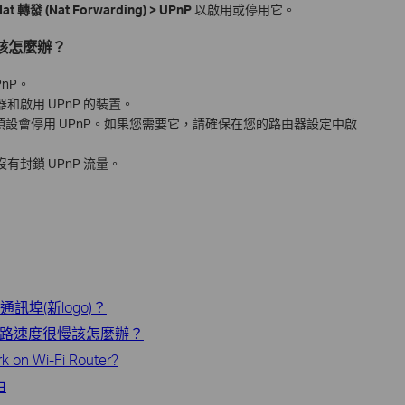
t 轉發 (Nat Forwarding) > UPnP
以啟用或停用它。
作該怎麼辦？
nP。
啟用 UPnP 的裝置。
型號預設會停用 UPnP。如果您需要它，請確保在您的路由器設定中啟
封鎖 UPnP 流量。
通訊埠(新logo)？
時網路速度很慢該怎麼辦？
rk on Wi-Fi Router?
由