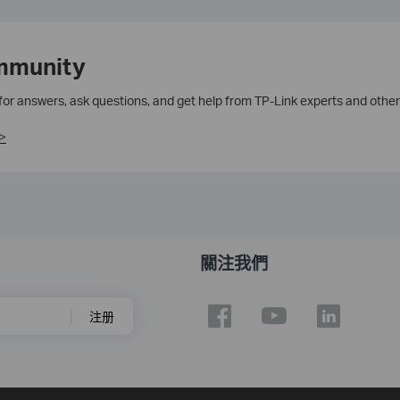
mmunity
 for answers, ask questions, and get help from TP-Link experts and other
>
關注我們
注册