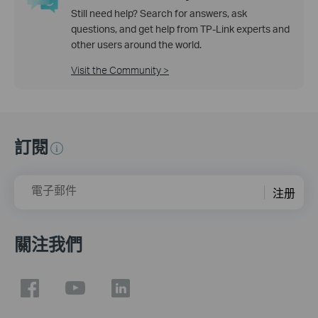
Still need help? Search for answers, ask
questions, and get help from TP-Link experts and
other users around the world.
Visit the Community >
訂閱
電子郵件
注册
關注我們