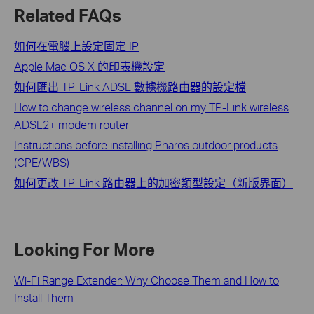
Related FAQs
如何在電腦上設定固定 IP
Apple Mac OS X 的印表機設定
如何匯出 TP-Link ADSL 數據機路由器的設定檔
How to change wireless channel on my TP-Link wireless
ADSL2+ modem router
Instructions before installing Pharos outdoor products
(CPE/WBS)
如何更改 TP-Link 路由器上的加密類型設定（新版界面）
Looking For More
Wi-Fi Range Extender: Why Choose Them and How to
Install Them