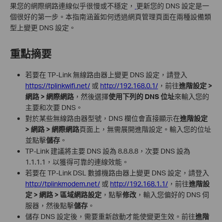
果您的網際網路連線似乎很慢或不穩定，
更新您的 DNS 設定是一
個很好的第一步。本指南涵蓋如何透過網頁管理頁面在兩種設備類
型上變更 DNS 設定。
重點摘要
若要在 TP-Link 無線路由器上變更 DNS 設定，請登入
https://tplinkwifi.net/
或
http://192.168.0.1/
，前往
進階設定 >
網路 > 網際網路
，然後選擇
使用下列的 DNS 位址
來輸入您的
主要和次要 DNS。
對於某些無線路由器型號，DNS 欄位會直接顯示在
進階設定
> 網路 > 網際網路
頁面上，無需展開進階設定。輸入您的位址
並點擊
儲存
。
TP-Link 建議將主要 DNS 設為 8.8.8.8，次要 DNS 設為
1.1.1.1，以獲得可靠的連線效能。
若要在 TP-Link DSL 數據機路由器上變更 DNS 設定，請登入
http://tplinkmodem.net/
或
http://192.168.1.1/
，前往
進階設
定 > 網路 > 區域網路設定
，點擊
修改
，輸入您偏好的 DNS 伺
服器，然後點擊
儲存
。
儲存 DNS 設定後，需要重新啟動才能使變更生效。前往
進階