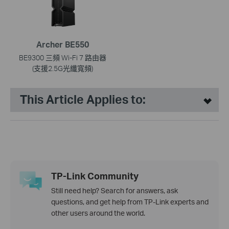
Archer BE550
BE9300 三頻 Wi-Fi 7 路由器
(支援2.5G光纖寬頻)
This Article Applies to:
TP-Link Community
Still need help? Search for answers, ask
questions, and get help from TP-Link experts and
other users around the world.