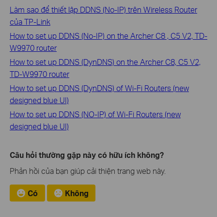
Làm sao để thiết lập DDNS (No-IP) trên Wireless Router
của TP-Link
How to set up DDNS (No-IP) on the Archer C8 , C5 V2, TD-
W9970 router
How to set up DDNS (DynDNS) on the Archer C8, C5 V2,
TD-W9970 router
How to set up DDNS (DynDNS) of Wi-Fi Routers (new
designed blue UI)
How to set up DDNS (NO-IP) of Wi-Fi Routers (new
designed blue UI)
Câu hỏi thường gặp này có hữu ích không?
Phản hồi của bạn giúp cải thiện trang web này.
Có
Không