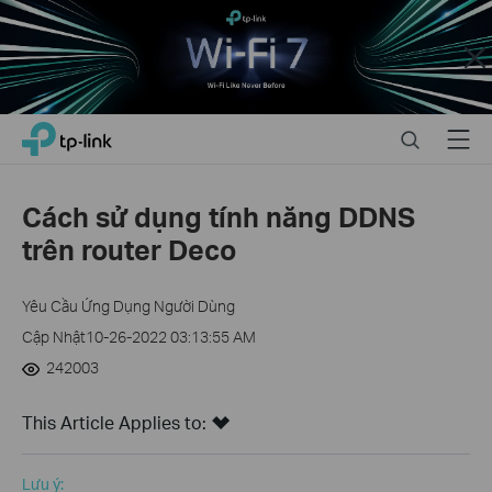
Close
Click
Search
Menu
TP-Link, Reliably Smart
to
skip
the
Cách sử dụng tính năng DDNS
navigation
trên router Deco
bar
Yêu Cầu Ứng Dụng Người Dùng
Cập Nhật10-26-2022 03:13:55 AM
242003
This Article Applies to:
Lưu ý: