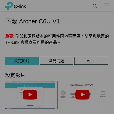
Click
Search
Menu
TP-Link, Reliably Smart
to
skip
the
下載
Archer C6U
V1
navigation
bar
重要
: 型號和硬體版本的可用性因地區而異。請至您地區的
TP-Link 官網查看可用的產品。
設定影片
常見問題
Apps
設定影片