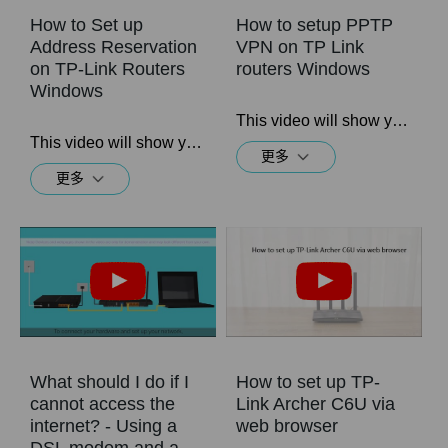
How to Set up
How to setup PPTP
Address Reservation
VPN on TP Link
on TP-Link Routers
routers Windows
Windows
This video will show you how to set up PPTP VPN on a TP-Link Wi-Fi router. For more information, visit www.tp-link.com/support
This video will show you how to set up Address Reservation on TP-Link routers.
更多
更多
What should I do if I
How to set up TP-
cannot access the
Link Archer C6U via
internet? - Using a
web browser