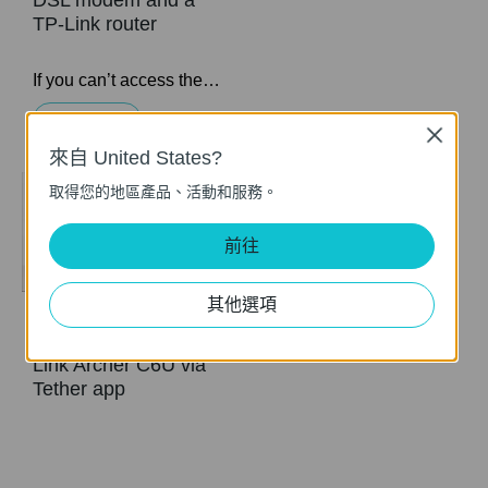
DSL modem and a
TP-Link router
If you can’t access the internet using a DSL modem and TP-Link router, this video can help you solve the problem.
更多
Close
來自 United States?
取得您的地區產品、活動和服務。
前往
其他選項
How to set up TP-
Link Archer C6U via
Tether app