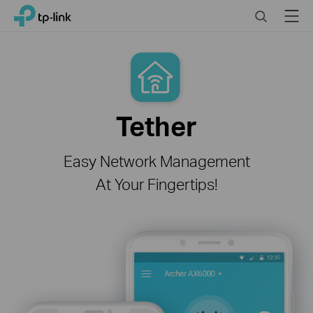
Click
Search
Menu
TP-Link, Reliably Smart
to
skip
the
navigation
bar
Tether
Easy Network Management
At Your Fingertips!