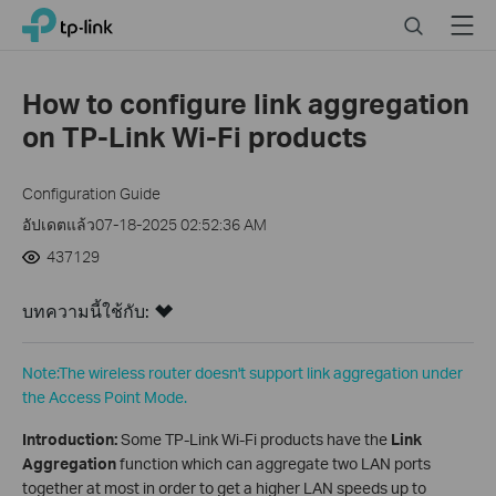
Click
Search
Menu
TP-Link, Reliably Smart
to
skip
the
How to configure link aggregation
navigation
on TP-Link Wi-Fi products
bar
Configuration Guide
อัปเดตแล้ว07-18-2025 02:52:36 AM
437129
บทความนี้ใช้กับ:
Note:The wireless router doesn't support link aggregation under
the Access Point Mode.
Introduction:
Some TP-Link Wi-Fi products have the
Link
Aggregation
function which can aggregate two LAN ports
together at most in order to get a higher LAN speeds up to