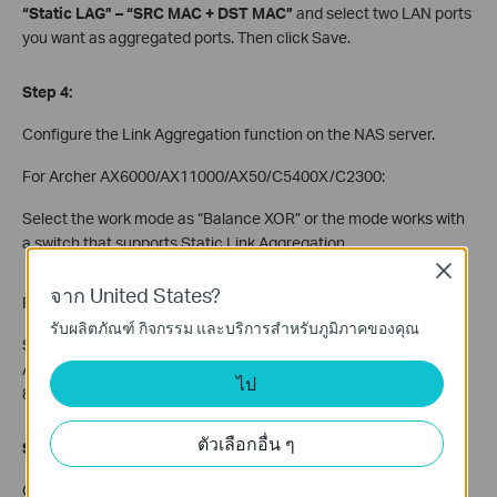
“Static LAG” – “SRC MAC + DST MAC”
and select two LAN ports
you want as aggregated ports. Then click Save.
Step 4:
Configure the Link Aggregation function on the NAS server.
For Archer AX6000/AX11000/AX50/C5400X/C2300:
Select the work mode as “Balance XOR” or the mode works with
a switch that supports Static Link Aggregation.
Close
จาก United States?
For Archer C5400/C3150:
รับผลิตภัณฑ์ กิจกรรม และบริการสำหรับภูมิภาคของคุณ
Select the work mode as “IEEE 802.3ad Dynamic Link
Aggregation” or the mode works with a switch supports IEEE
ไป
802.3ad (Dynamic) Link Aggregation (LACP, 802.1AX).
ตัวเลือกอื่น ๆ
Step 5:
Connect the NAS server to our product as we showed at first.