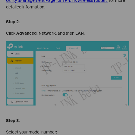
Utility (Management Page) of TP-Link wireless router?
for more
detailed information.
Step 2:
Click
Advanced
,
Network,
and then
LAN
.
Step 3:
Select your model number: