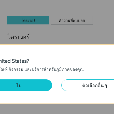
ไดรเวอร์
คำถามที่พบบ่อย
ไดรเวอร์
UE330_Driver
ited States?
วันที่เผยแพร่:
2018-11-23
ภาษา:
ภาษาอังกฤษ
ภัณฑ์ กิจกรรม และบริการสำหรับภูมิภาคของคุณ
Generally, UE330 supports plug-and-play. If your product is not 
please update the latest version of the driver.
If you have further questions, please
contact us
ไป
ตัวเลือกอื่น ๆ