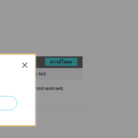
ดาวน์โหลด
Close
ขนาดไฟล์:
N/A
plug-and-play or cannot work well,