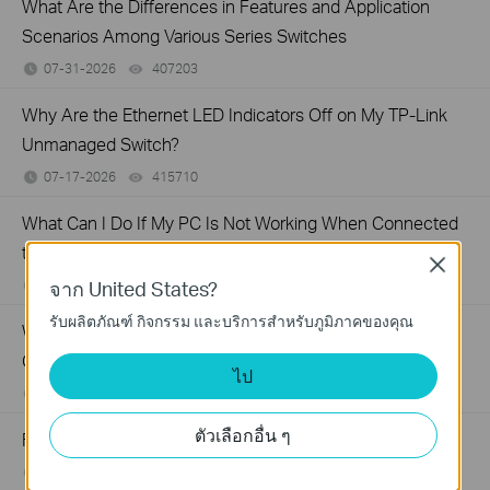
What Are the Differences in Features and Application
Scenarios Among Various Series Switches
07-31-2026
407203
views
Why Are the Ethernet LED Indicators Off on My TP-Link
Unmanaged Switch?
07-17-2026
415710
views
What Can I Do If My PC Is Not Working When Connected
to a TP-Link Unmanaged Switch?
Close
จาก United States?
07-16-2026
317016
views
รับผลิตภัณฑ์ กิจกรรม และบริการสำหรับภูมิภาคของคุณ
What Can I Do If My PC Has Slow Network Speed When
Connected to an Unmanaged Switch?
ไป
07-16-2026
359120
views
ตัวเลือกอื่น ๆ
Frequently asked questions about Unmanaged Switch
07-23-2024
352466
views