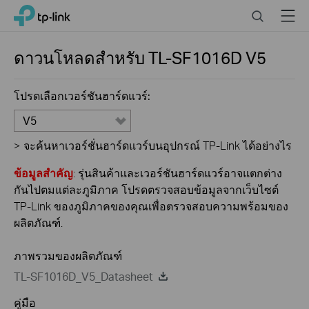
Click
Search
Menu
TP-Link, Reliably Smart
to
skip
the
ดาวนโหลดสำหรับ
TL-SF1016D
V5
navigation
bar
โปรดเลือกเวอร์ชันฮาร์ดแวร์:
V5
>
จะค้นหาเวอร์ชั่นฮาร์ดแวร์บนอุปกรณ์ TP-Link ได้อย่างไร
ข้อมูลสำคัญ
: รุ่นสินค้าและเวอร์ชันฮาร์ดแวร์อาจแตกต่าง
กันไปตมแต่ละภูมิภาค โปรดตรวจสอบข้อมูลจากเว็บไซต์
TP-Link ของภูมิภาคของคุณเพื่อตรวจสอบความพร้อมของ
ผลิตภัณฑ์.
ภาพรวมของผลิตภัณฑ์
TL-SF1016D_V5_Datasheet
คู่มือ