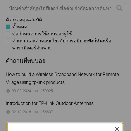
ตัวกรองคุณสมบัติ:
ทั้งหมด
ข้อกำหนดการใช้งานของผู้ใช้
คำถามและคำตอบเกี่ยวกับการอธิบายฟังก์ชันหรือ
พารามิเตอร์จำเพาะ
คำถามที่พบบ่อย
How to build a Wireless Broadband Network for Remote
Village using tp-link products
08-02-2024
159925
views
Introduction for TP-Link Outdoor Antennas
02-12-2018
156607
views
Close