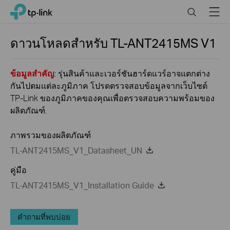
Click
Search
Menu
TP-Link, Reliably Smart
to
skip
the
ดาวนโหลดสำหรับ
TL-ANT2415MS
V1
navigation
bar
ข้อมูลสำคัญ
: รุ่นสินค้าและเวอร์ชันฮาร์ดแวร์อาจแตกต่าง
กันไปตมแต่ละภูมิภาค โปรดตรวจสอบข้อมูลจากเว็บไซต์
TP-Link ของภูมิภาคของคุณเพื่อตรวจสอบความพร้อมของ
ผลิตภัณฑ์.
ภาพรวมของผลิตภัณฑ์
TL-ANT2415MS_V1_Datasheet_UN
คู่มือ
TL-ANT2415MS_V1_Installation Guide
คำถามที่พบบ่อย