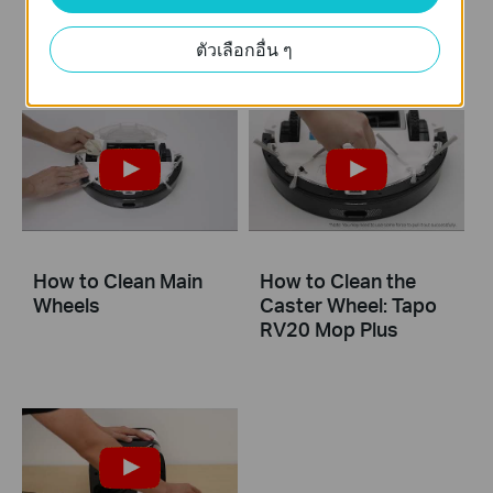
How to Clean LiDAR
How to Clean
and Sensors
Charging Contacts
ตัวเลือกอื่น ๆ
How to Clean Main
How to Clean the
Wheels
Caster Wheel: Tapo
RV20 Mop Plus