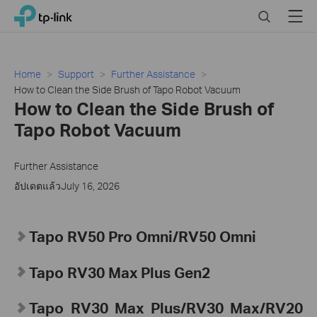
Click
Search
Menu
TP-Link, Reliably Smart
to
skip
the
navigation
Home
Support
Further Assistance
bar
How to Clean the Side Brush of Tapo Robot Vacuum
How to Clean the Side Brush of
Tapo Robot Vacuum
Further Assistance
อัปเดตแล้วJuly 16, 2026
Tapo
RV50 Pro Omni/RV50 Omni
Tapo
RV30 Max Plus Gen2
Tapo
RV30 Max Plus
/RV30 Max/RV20