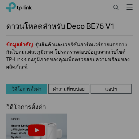
Click
Search
Menu
TP-Link, Reliably Smart
to
skip
the
ดาวนโหลดสำหรับ
Deco BE75
V1
navigation
bar
ข้อมูลสำคัญ
: รุ่นสินค้าและเวอร์ชันฮาร์ดแวร์อาจแตกต่าง
กันไปตมแต่ละภูมิภาค โปรดตรวจสอบข้อมูลจากเว็บไซต์
TP-Link ของภูมิภาคของคุณเพื่อตรวจสอบความพร้อมของ
ผลิตภัณฑ์.
วิดีโอการตั้งค่า
คำถามที่พบบ่อย
แอปฯ
วิดีโอการตั้งค่า