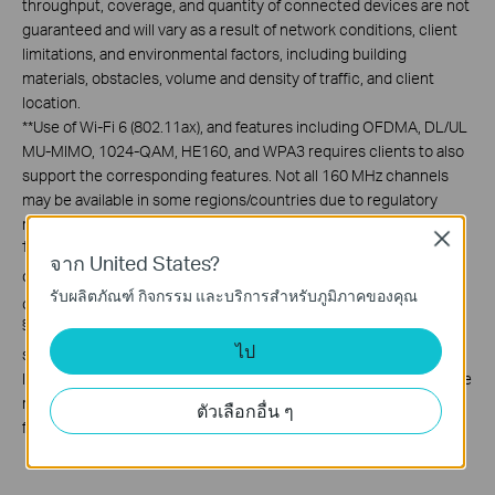
throughput, coverage, and quantity of connected devices are not
guaranteed and will vary as a result of network conditions, client
limitations, and environmental factors, including building
materials, obstacles, volume and density of traffic, and client
location.
**
Use of Wi-Fi 6 (802.11ax), and features including OFDMA, DL/UL
MU-MIMO, 1024-QAM, HE160, and WPA3 requires clients to also
support the corresponding features. Not all 160 MHz channels
may be available in some regions/countries due to regulatory
restrictions.
Close
†
Mesh network requires two or more devices. This product is
จาก United States?
compatible with standardized EasyMesh technology but has not
รับผลิตภัณฑ์ กิจกรรม และบริการสำหรับภูมิภาคของคุณ
TM
obtained the Wi-Fi EasyMesh
certification.
§
Multi-gig or 1000 Mbps internet speeds require compatible
ไป
service plans and equipment. Actual network speed may be
limited by the rate of the product's Ethernet WAN or LAN port, the
rate supported by the network cable, internet service provider
ตัวเลือกอื่น ๆ
factors, and other environmental conditions.