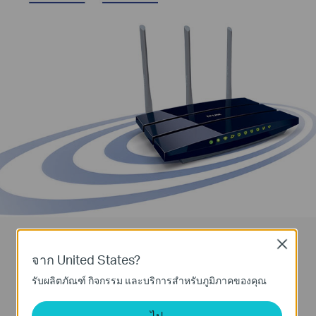
เชื่อมต่อผ่านสายความเร็วสูง
Close
จาก United States?
5 Gigabit Ports + 800Mbps
รับผลิตภัณฑ์ กิจกรรม และบริการสำหรับภูมิภาคของคุณ
Hardware NAT
ไป