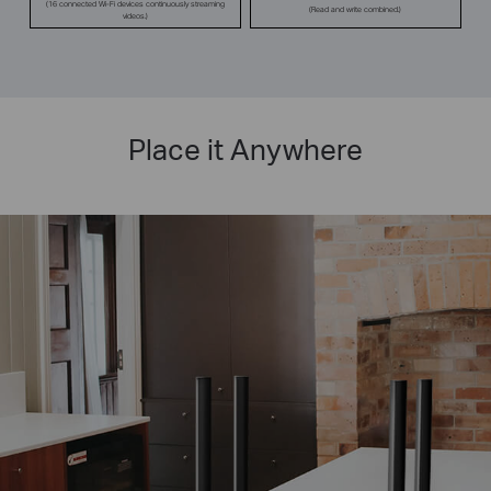
(16 connected Wi-Fi devices continuously streaming
(Read and write combined.)
videos.)
Place it Anywhere