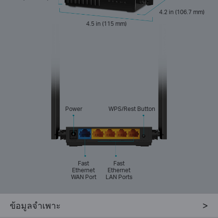
4.2 in (106.7 mm)
4.5 in (115 mm)
Power
WPS/Rest Button
Fast
Fast
Ethernet
Ethernet
WAN Port
LAN Ports
ข้อมูลจำเพาะ