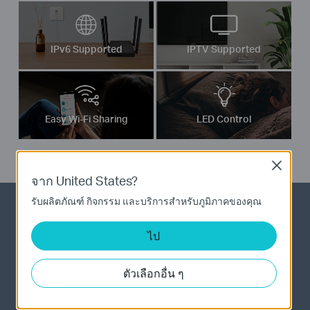
IPv6 Supported
IPTV Supported
Easy Wi-Fi Sharing
LED Control
Close
จาก United States?
รับผลิตภัณฑ์ กิจกรรม และบริการสำหรับภูมิภาคของคุณ
High Integration, Compact Size
ไป
โครงสร้างระบบของ Archer C54 มุ่งเน้นไปที่การ
สร้าง WiFi ที่เหมาะสมที่สุด เทคโนโลยี
ตัวเลือกอื่น ๆ
Semiconductor ขั้นสูงช่วยรวมหน่วยต่างๆรวมทั้ง
ซีพียูหน่วยความจำ และหน่วยประมวลผลแบบหลาย