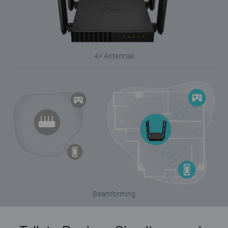
4× Antennas
Beamforming