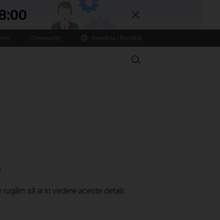
Close
hnic
Community
România / Română
Search
?
e rugăm să ai in vedere aceste detalii