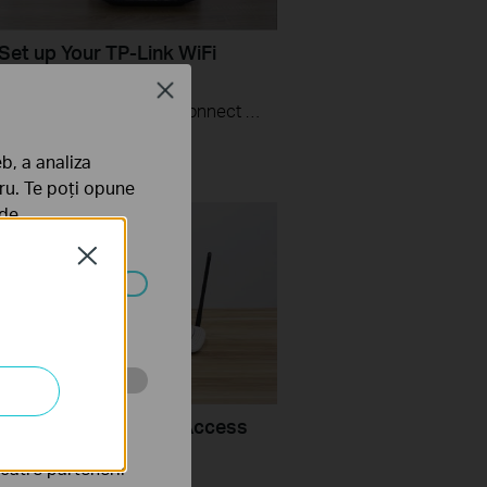
Set up Your TP-Link WiFi
(Use Archer A6)
Close
This videos will show you how to connect your TP-Link WiFi router and set up internet connection easily via the Tether app.
t
b, a analiza
tru. Te poți opune
 de
Close
ezactivate în
tru web a
turn a router into an Access
către partenerii