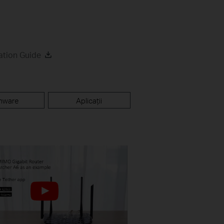
ation Guide
mware
Aplicații