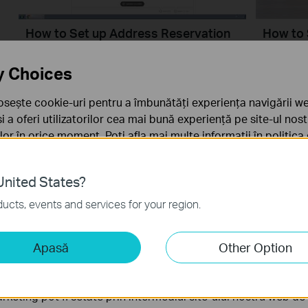
How to Set up Address Reservation
How to 
on TP-Link Routers Windows
Router 
y Choices
This video will show you how to set up Address Reservation on TP-Link routers.
Mai mult
Mai mul
osește cookie-uri pentru a îmbunătăți experiența navigării we
 și a oferi utilizatorilor cea mai bună experiență pe site-ul nos
rilor în orice moment. Poți afla mai multe informații în
politica
ă
nited States?
sunt necesare pentru funcționarea site-ului web și nu pot fi d
ucts, events and services for your region.
iză și marketing
Apasă
Other Option
liză ne permit să analizăm activitățile tale de pe site-ul nos
What should I do if I cannot access
How to 
a funcționalitatea site-ului.
the internet? - Using a cable modem
Point?
rketing pot fi setate prin intermediul site-ului nostru web de 
and a TP-Link router