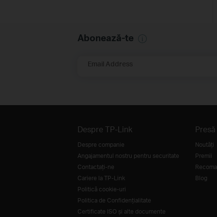
Abonează-te
Email Address
Despre TP-Link
Presă
Despre companie
Noutăţi
Angajamentul nostru pentru securitate
Premii
Contactați-ne
Recoman
Cariere la TP-Link
Blog
Politică cookie-uri
Politica de Confidențialitate
Certificate ISO și alte documente