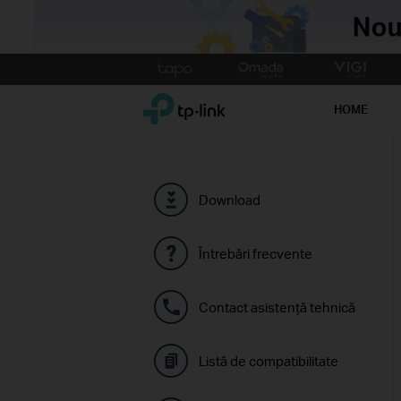
Click
to
TP-Link, Reliably Smart
skip
HOME
the
navigation
bar
Download
Întrebări frecvente
Contact asistenţă tehnică
Listă de compatibilitate