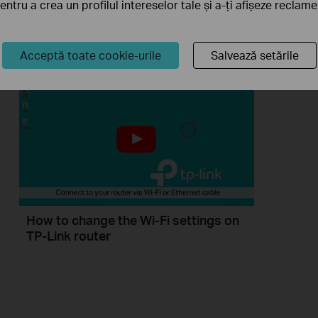
pentru a crea un profilul intereselor tale și a-ți afișeze reclam
If you can’t access the internet using a cable modem and TP-Link router, follow this video step by step to solve your problem.
Mai mult
Acceptă toate cookie-urile
Salvează setările
How to change the Wi-Fi settings on
TP-Link router