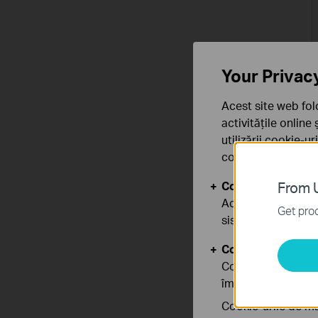
Your Privac
Acest site web fol
activitățile online
utilizării cookie-u
confidențialitate
.
Cookie-uri de baz
From U
Aceste cookie-uri 
Get prod
sistemele tale
Cookie-uri de anal
Cookie-urile de ana
îmbunătăți și ajust
Cookie-urile de ma