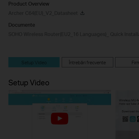
Product Overview
Archer C64(EU)_V2_Datasheet
Documente
SOHO Wireless Router(EU2_16 Languages)_ Quick Install
Setup Video
Întrebări frecvente
Fir
Setup Video