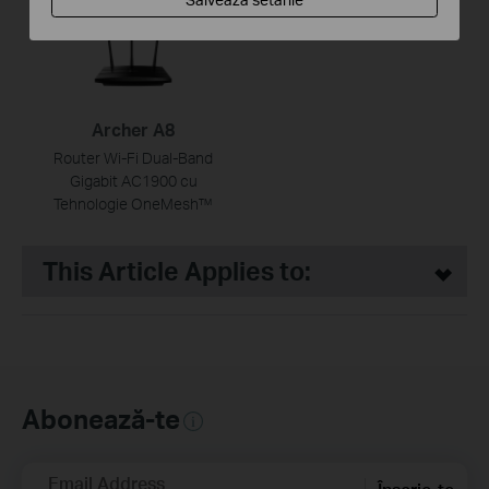
Archer A8
Router Wi-Fi Dual-Band
Gigabit AC1900 cu
Tehnologie OneMesh™
This Article Applies to:
Abonează-te
Email Address