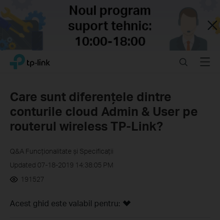
Close
Click
Search
Menu
TP-Link, Reliably Smart
to
skip
the
Care sunt diferențele dintre
navigation
conturile cloud Admin & User pe
bar
routerul wireless TP-Link?
Q&A Funcționalitate și Specificații
Updated 07-18-2019 14:38:05 PM
191527
Acest ghid este valabil pentru: