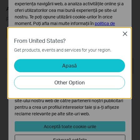
experiența navigării web, a analiza activitățile online și a
A fost util acest FAQ?
oferi utilizatorilor cea mai bună experiență pe site-ul
nostru. Te poți opune utilizării cookie-urilor în orice
Părerea ta ne ajută să îmbunătățim acest site.
moment. Poți afla mai multe informații în
politica de
confidențialitate
.
Da
Nu
Close
From United States?
Cookie-uri de bază
Aceste cookie-uri sunt necesare pentru funcționarea
Get products, events and services for your region.
site-ului web și nu pot fi dezactivate în sistemele tale
Recommend Products
Apasă
Cookie-uri de analiză și marketing
Cookie-urile de analiză ne permit să analizăm activitățile
tale de pe site-ul nostru web a îmbunătăți și ajusta
NOU
Other Option
funcționalitatea site-ului.
Cookie-urile de marketing pot fi setate prin intermediul
site-ului nostru web de către partenerii noștri publicitari
pentru a crea un profilul intereselor tale și a-ți afișeze
reclame relevante pe alte site-uri web.
Archer AX56
Archer AX23
Router Wi-Fi Gigabit Dual
AX1800 Dual-Band Wi-Fi 6
Acceptă toate cookie-urile
Band AX3000
Router
Salvează setările