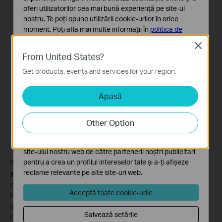
oferi utilizatorilor cea mai bună experiență pe site-ul
nostru. Te poți opune utilizării cookie-urilor în orice
moment. Poți afla mai multe informații în
politica de
confidențialitate
.
Close
From United States?
Cookie-uri de bază
Aceste cookie-uri sunt necesare pentru funcționarea
Get products, events and services for your region.
site-ului web și nu pot fi dezactivate în sistemele tale
Apasă
Cookie-uri de analiză și marketing
Cookie-urile de analiză ne permit să analizăm activitățile
tale de pe site-ul nostru web a îmbunătăți și ajusta
Other Option
funcționalitatea site-ului.
Cookie-urile de marketing pot fi setate prin intermediul
site-ului nostru web de către partenerii noștri publicitari
pentru a crea un profilul intereselor tale și a-ți afișeze
3. Tap on “
Email Us
”, choose Suggestion in ‘
what can we help
reclame relevante pe alte site-uri web.
you with’
option and fill in rest consultation information. Then
check "
Add System Logs"
and tap
Send
.
Acceptă toate cookie-urile
Note: If you have contacted TP-Link technical support, please
attach your reference number such as email TKIDXXX in
Salvează setările
Opinions and questions column.