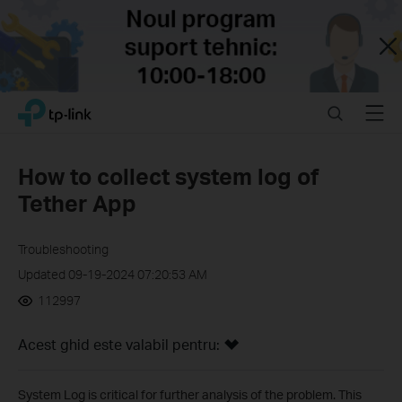
Close
Click
Search
Menu
TP-Link, Reliably Smart
to
skip
the
How to collect system log of
navigation
Tether App
bar
Troubleshooting
Updated 09-19-2024 07:20:53 AM
112997
Acest ghid este valabil pentru:
System Log is critical for further analysis of the problem. This