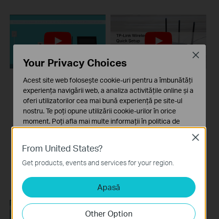
Close
Your Privacy Choices
Acest site web folosește cookie-uri pentru a îmbunătăți
What should I do if I
TP-Link wireless
experiența navigării web, a analiza activitățile online și a
cannot access the
router quick setup
oferi utilizatorilor cea mai bună experiență pe site-ul
internet? - Using a
nostru. Te poți opune utilizării cookie-urilor în orice
moment. Poți afla mai multe informații în
politica de
DSL modem and a
confidențialitate
.
TP-Link router
Close
From United States?
Cookie-uri de bază
If you can’t access the internet using a DSL modem and TP-Link router, this video can help you solve the problem.
Aceste cookie-uri sunt necesare pentru funcționarea
Get products, events and services for your region.
site-ului web și nu pot fi dezactivate în sistemele tale
Mai mult
Apasă
Cookie-uri de analiză și marketing
Cookie-urile de analiză ne permit să analizăm activitățile
tale de pe site-ul nostru web a îmbunătăți și ajusta
Other Option
funcționalitatea site-ului.