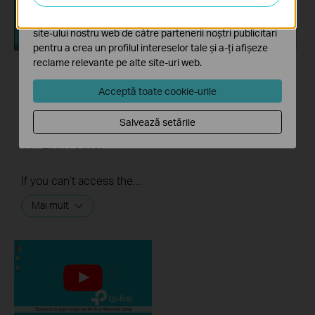
Cookie-urile de marketing pot fi setate prin intermediul
site-ului nostru web de către partenerii noștri publicitari
pentru a crea un profilul intereselor tale și a-ți afișeze
reclame relevante pe alte site-uri web.
What should I do if I
How to turn a router
Acceptă toate cookie-urile
cannot access the
into an Access
internet? - Using a
Point?
Salvează setările
cable modem and a
TP-Link router
If you can’t access the internet using a cable modem and TP-Link router, follow this video step by step to solve your problem.
Mai mult