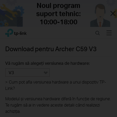
Close
Click
Search
Menu
TP-Link, Reliably Smart
to
skip
the
Download pentru
Archer C59
V3
navigation
bar
Vă rugăm să alegeți versiunea de hardware:
V3
>
Cum pot afla versiunea hardware a unui dispozitiv TP-
Link?
Modelul și versiunea hardware diferă în funcție de regiune.
Te rugăm să ai in vedere aceste detalii când realizezi
achiziția.