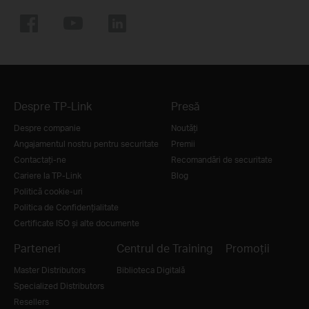
Despre TP-Link
Presă
Despre companie
Noutăţi
Angajamentul nostru pentru securitate
Premii
Contactați-ne
Recomandări de securitate
Cariere la TP-Link
Blog
Politică cookie-uri
Politica de Confidențialitate
Certificate ISO și alte documente
Parteneri
Centrul de Training
Promoții
Master Distributors
Biblioteca Digitală
Specialized Distributors
Resellers