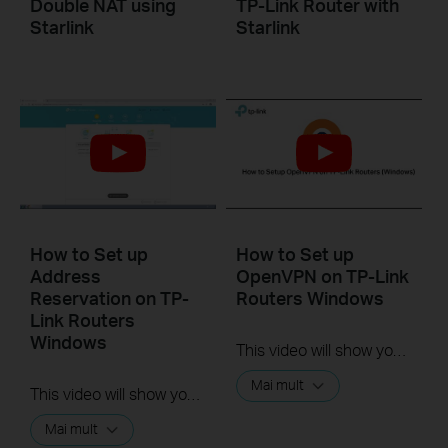
Double NAT using
TP-Link Router with
Starlink
Starlink
How to Set up
How to Set up
Address
OpenVPN on TP-Link
Reservation on TP-
Routers Windows
Link Routers
Windows
This video will show you how to set up OpenVPN on a TP-Link Wi-Fi router. For more information, visit www.tp-link.com/support.
Mai mult
This video will show you how to set up Address Reservation on TP-Link routers.
Mai mult