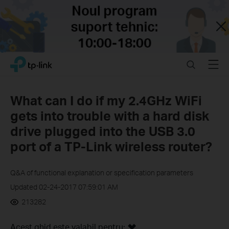
Close
Click
Search
Menu
TP-Link, Reliably Smart
to
skip
the
What can I do if my 2.4GHz WiFi
navigation
gets into trouble with a hard disk
bar
drive plugged into the USB 3.0
port of a TP-Link wireless router?
Q&A of functional explanation or specification parameters
Updated 02-24-2017 07:59:01 AM
213282
Acest ghid este valabil pentru: