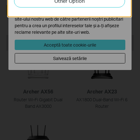
Other Option
funcționalitatea site-ului.
Da
Nu
Cookie-urile de marketing pot fi setate prin intermediul
site-ului nostru web de către partenerii noștri publicitari
pentru a crea un profilul intereselor tale și a-ți afișeze
reclame relevante pe alte site-uri web.
Recommend Products
Acceptă toate cookie-urile
Salvează setările
NOU
Archer AX56
Archer AX23
Router Wi-Fi Gigabit Dual
AX1800 Dual-Band Wi-Fi 6
Band AX3000
Router