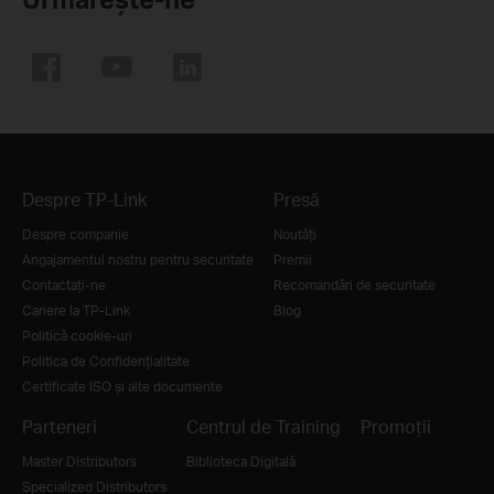
Despre TP-Link
Presă
Despre companie
Noutăţi
Angajamentul nostru pentru securitate
Premii
Contactați-ne
Recomandări de securitate
Cariere la TP-Link
Blog
Politică cookie-uri
Politica de Confidențialitate
Certificate ISO și alte documente
Parteneri
Centrul de Training
Promoții
Master Distributors
Biblioteca Digitală
Specialized Distributors