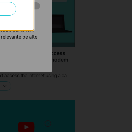
tru web a
către partenerii
e relevante pe alte
uld I do if I cannot access
ernet? - Using a cable modem
P-Link router
If you can’t access the internet using a cable modem and TP-Link router, follow this video step by step to solve your problem.
t