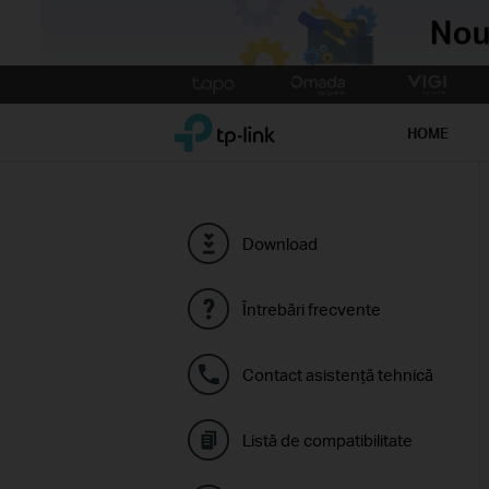
Click
to
TP-Link, Reliably Smart
skip
HOME
the
navigation
bar
Download
Întrebări frecvente
Contact asistenţă tehnică
Listă de compatibilitate