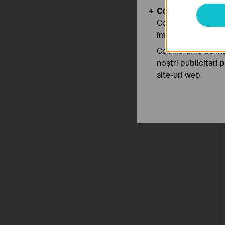
Cookie-uri de anal
Cookie-urile de ana
îmbunătăți și ajust
Cookie-urile de ma
noștri publicitari 
site-uri web.