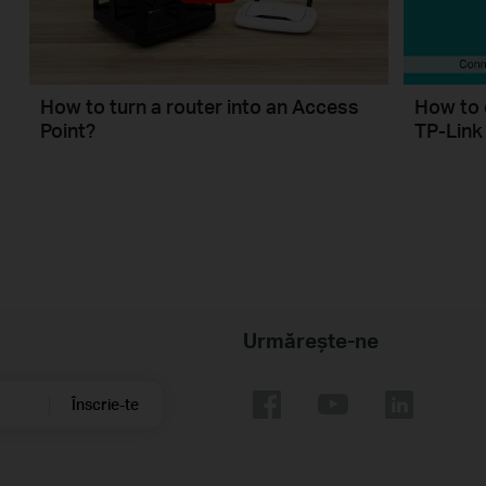
How to turn a router into an Access
How to 
Point?
TP-Link
Urmărește-ne
Înscrie-te