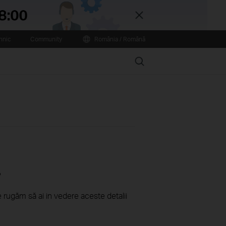
Close
hnic
Community
România / Română
Search
?
e rugăm să ai in vedere aceste detalii