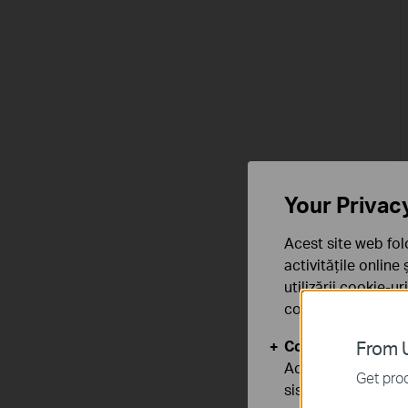
Your Privac
Acest site web fol
activitățile online
utilizării cookie-u
confidențialitate
.
Cookie-uri de baz
From U
Aceste cookie-uri 
Get prod
sistemele tale