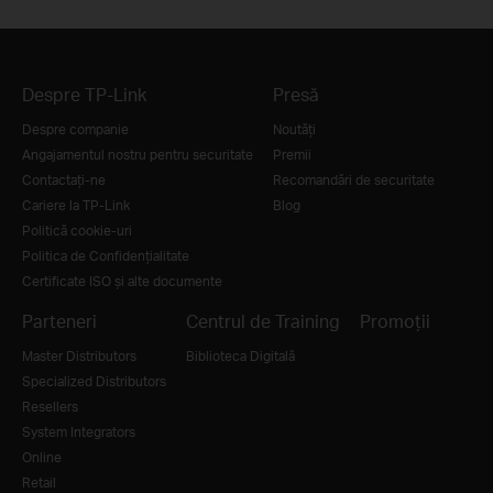
Despre TP-Link
Presă
Despre companie
Noutăţi
Angajamentul nostru pentru securitate
Premii
Contactați-ne
Recomandări de securitate
Cariere la TP-Link
Blog
Politică cookie-uri
Politica de Confidențialitate
Certificate ISO și alte documente
Parteneri
Centrul de Training
Promoții
Master Distributors
Biblioteca Digitală
Specialized Distributors
Resellers
System Integrators
Online
Retail