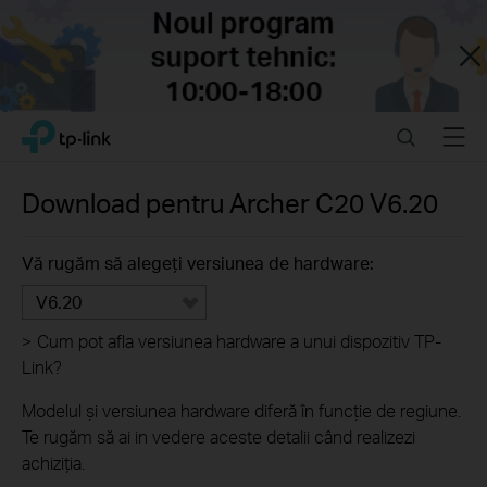
Close
Click
Search
Menu
TP-Link, Reliably Smart
to
skip
the
Download pentru
Archer C20
V6.20
navigation
bar
Vă rugăm să alegeți versiunea de hardware:
V6.20
>
Cum pot afla versiunea hardware a unui dispozitiv TP-
Link?
Modelul și versiunea hardware diferă în funcție de regiune.
Te rugăm să ai in vedere aceste detalii când realizezi
achiziția.