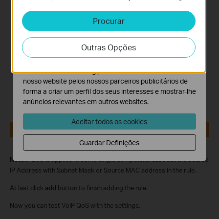
sistemas.
Procurar
Cookies de Análise e Marketing
Os cookies de analise permite-nos analisar as suas
Outras Opções
atividades no nosso website para melhorar e ajustar a
funcionalidade do nosso website.
O cookies de marketing podem ser definidos através do
nosso website pelos nossos parceiros publicitários de
forma a criar um perfil dos seus interesses e mostrar-lhe
anúncios relevantes em outros websites.
Aceitar todos os cookies
Guardar Definições
Note
:If QoS is applied in some single computer,please set the source
IP Address with Subnet Mask or Source MAC address in the rule.
At last click
add
button to finish adding the rule.
Now you can test VoIP QoS with the settings.