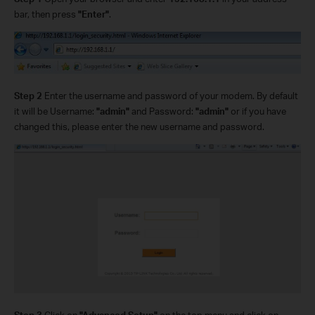
bar, then press
"Enter"
.
Step 2
Enter the username and password of your modem. By default
it will be Username:
"admin"
and Password:
"admin"
or if you have
changed this, please enter the new username and password.
Step 3
Click on
"Advanced Setup"
on the top menu and click on