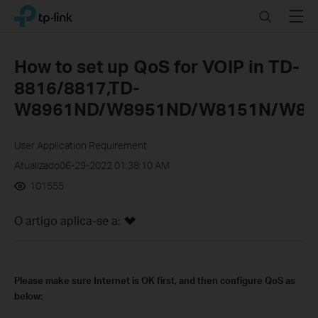
Click
Search
Menu
TP-Link, Reliably Smart
to
skip
the
How to set up QoS for VOIP in TD-
navigation
8816/8817,TD-
bar
W8961ND/W8951ND/W8151N/W89
User Application Requirement
Atualizado06-29-2022 01:38:10 AM
101555
O artigo aplica-se a:
Please make sure Internet is OK first, and then configure QoS as
below: