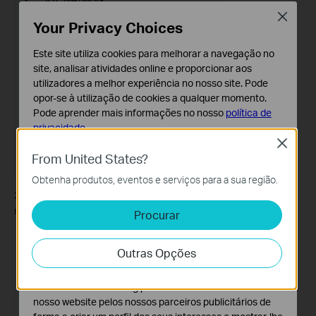
Close
Your Privacy Choices
Este site utiliza cookies para melhorar a navegação no
site, analisar atividades online e proporcionar aos
utilizadores a melhor experiência no nosso site. Pode
opor-se à utilização de cookies a qualquer momento.
Pode aprender mais informações no nosso
política de
privacidade
.
Close
Cookies Básicos
From United States?
Os cookies são necessários para o funcionamento do
Obtenha produtos, eventos e serviços para a sua região.
website e não podem ser desativados nos seus
3. Toggle on the 2.4GHz IoT Network, then you can set the Wi-Fi
sistemas.
name, password, and Security type as you like.
Procurar
Cookies de Análise e Marketing
Os cookies de analise permite-nos analisar as suas
Outras Opções
atividades no nosso website para melhorar e ajustar a
funcionalidade do nosso website.
O cookies de marketing podem ser definidos através do
nosso website pelos nossos parceiros publicitários de