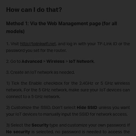
How can I do that?
Method 1: Via the Web Management page (for all
models)
1. Visit
http://tplinkwifi.net
, and log in with your TP-Link ID or the
password you set for the router.
2. Go to
Advanced
>
Wireless
>
IoT Network
.
3. Create an IoT network as needed.
1) Tick the Enable checkbox for the 2.4GHz or 5 GHz wireless
network. For the 5 GHz network, make sure your IoT devices can
connect to a 5 GHz network.
2) Customize the SSID. Don‘t select
Hide SSID
unless you want
your IoT devices to manually input the SSID for network access.
3) Select the
Security
type and customize your own password. If
No security
is selected, no password is needed to access the