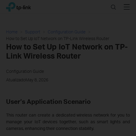
Click
Search
Menu
TP-Link, Reliably Smart
to
skip
the
navigation
Home
Support
Configuration Guide
bar
How to Set Up IoT Network on TP-Link Wireless Router
How to Set Up IoT Network on TP-
Link Wireless Router
Configuration Guide
AtualizadoMay 8, 2026
User’s Application Scenario
This router can create a dedicated wireless network for you to
manage your IoT devices together, such as smart lights and
cameras, enhancing their connection stability.