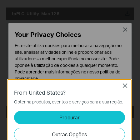
tpPLC_Utility_Mac 12.5
Data de Publicação:
2022-09-14
Close
Your Privacy Choices
Idioma:
Multi-Idiomas
Este site utiliza cookies para melhorar a navegação no
Tamanho:
3.95 MB
site, analisar atividades online e proporcionar aos
utilizadores a melhor experiência no nosso site. Pode
Sistema operativo: Mac OS 12.5
opor-se à utilização de cookies a qualquer momento.
Pode aprender mais informações no nosso
política de
privacidade
.
Modification and bug fixes:
Newly support the G.hn products like
Close
Cookies Básicos
PG2400P/PG2405P/PG1200;
From United States?
Support the newest MACOS System(Monterey 12.5)
Os cookies são necessários para o funcionamento do
Obtenha produtos, eventos e serviços para a sua região.
website e não podem ser desativados nos seus
sistemas.
tpPLC_ Utility _Windows 7/8/8.1/10/11
Procurar
Cookies de Análise e Marketing
Data de Publicação:
2022-06-27
Os cookies de analise permite-nos analisar as suas
Outras Opções
atividades no nosso website para melhorar e ajustar a
Idioma:
Multi-Idiomas