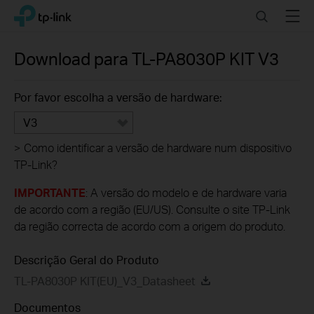
Click
Search
Menu
TP-Link, Reliably Smart
to
skip
the
Download para
TL-PA8030P KIT
V3
navigation
bar
Por favor escolha a versão de hardware:
V3
>
Como identificar a versão de hardware num dispositivo
TP-Link?
IMPORTANTE
: A versão do modelo e de hardware varia
de acordo com a região (EU/US). Consulte o site TP-Link
da região correcta de acordo com a origem do produto.
Descrição Geral do Produto
TL-PA8030P KIT(EU)_V3_Datasheet
Documentos