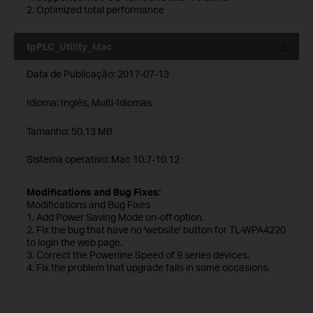
2. Optimized total performance
tpPLC_Utility_Mac
Data de Publicação:
2017-07-13
Idioma:
Inglês, Multi-Idiomas
Tamanho:
50.13 MB
Sistema operativo: Mac 10.7-10.12
Modifications and Bug Fixes:
Modifications and Bug Fixes
1. Add Power Saving Mode on-off option.
2. Fix the bug that have no 'website' button for TL-WPA4220
to login the web page.
3. Correct the Powerline Speed of 9 series devices.
4. Fix the problem that upgrade fails in some occasions.