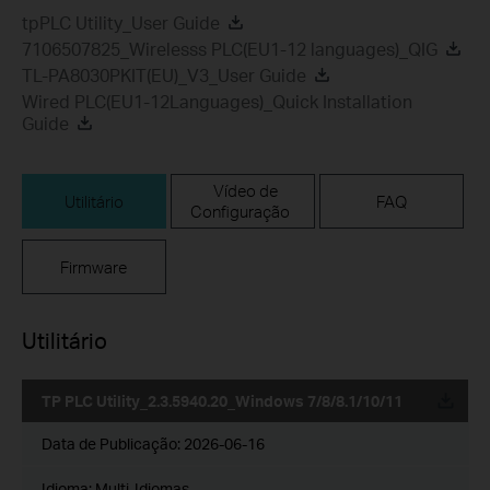
tpPLC Utility_User Guide
7106507825_Wirelesss PLC(EU1-12 languages)_QIG
TL-PA8030PKIT(EU)_V3_User Guide
Wired PLC(EU1-12Languages)_Quick Installation
Guide
Vídeo de
Utilitário
FAQ
Configuração
Firmware
Utilitário
TP PLC Utility_2.3.5940.20_Windows 7/8/8.1/10/11
Data de Publicação:
2026-06-16
Idioma:
Multi-Idiomas