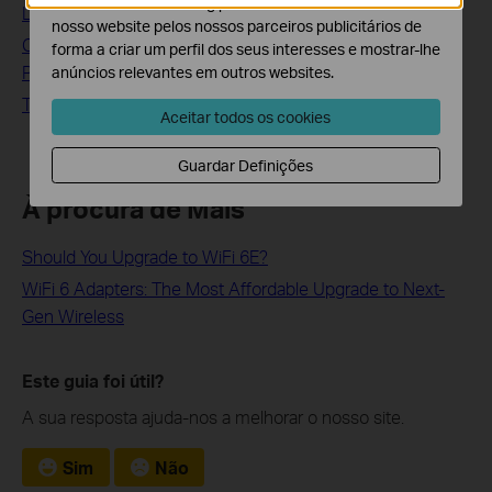
O cookies de marketing podem ser definidos através do
Live Messenger to the latest version?
nosso website pelos nossos parceiros publicitários de
Como repor os valores de fábrica nos adaptadores
forma a criar um perfil dos seus interesses e mostrar-lhe
Powerline TP-Link?
anúncios relevantes em outros websites.
TpPLC Utility Not Detecting Powerline devices
Aceitar todos os cookies
Guardar Definições
À procura de Mais
Should You Upgrade to WiFi 6E?
WiFi 6 Adapters: The Most Affordable Upgrade to Next-
Gen Wireless
Este guia foi útil?
A sua resposta ajuda-nos a melhorar o nosso site.
Sim
Não