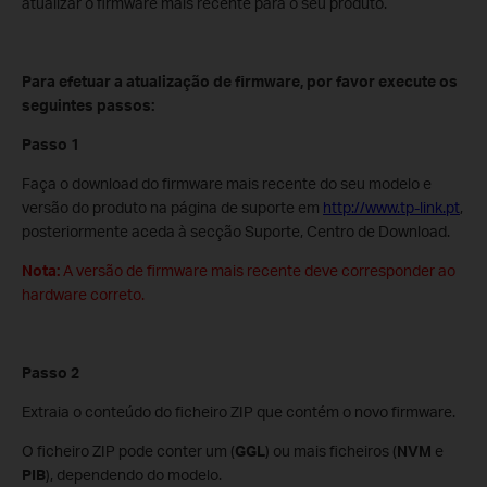
atualizar o firmware mais recente para o seu produto.
Para efetuar a atualização de firmware, por favor execute os
seguintes passos:
Passo 1
Faça o download do firmware mais recente do seu modelo e
versão do produto na página de suporte em
http://www.tp-link.pt
,
posteriormente aceda à secção Suporte, Centro de Download.
Nota:
A versão de firmware mais recente deve corresponder ao
hardware correto.
Passo 2
Extraia o conteúdo do ficheiro ZIP que contém o novo firmware.
O ficheiro ZIP pode conter um (
GGL
) ou mais ficheiros (
NVM
e
PIB
), dependendo do modelo.