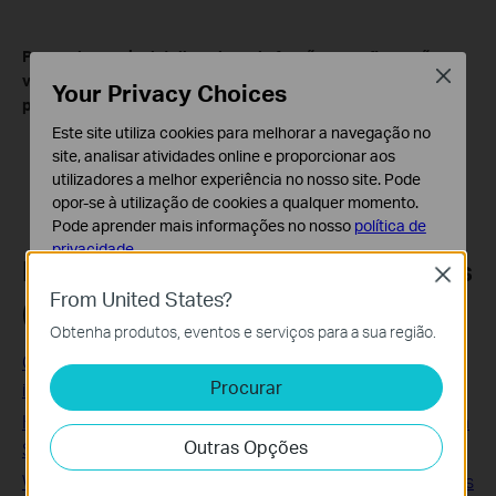
Para saber mais detalhes de cada função e configuração,
Close
visite o
Support Center
para descarregar o manual do seu
Your Privacy Choices
produto.
Este site utiliza cookies para melhorar a navegação no
site, analisar atividades online e proporcionar aos
utilizadores a melhor experiência no nosso site. Pode
opor-se à utilização de cookies a qualquer momento.
Pode aprender mais informações no nosso
política de
privacidade
.
Perguntas Frequentes Relacionadas
Close
Cookies Básicos
From United States?
(FAQ's)
Os cookies são necessários para o funcionamento do
Obtenha produtos, eventos e serviços para a sua região.
website e não podem ser desativados nos seus
sistemas.
Como usar o PSAdmin para atualizar o servidor de
Procurar
impressão
Cookies de Análise e Marketing
How to upgrade TP-Link ADSL Modem Router (Broadcom
Os cookies de analise permite-nos analisar as suas
Outras Opções
atividades no nosso website para melhorar e ajustar a
Solution)
funcionalidade do nosso website.
Why cannot I use MSN view function if I upgrade Windows