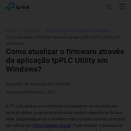
Click
Search
Menu
TP-Link, Reliably Smart
to
skip
the
navigation
Home
Support
Requisito de Aplicação do Utilizador
bar
Como atualizar o firmware através da aplicação tpPLC Utility em
Windows?
Como atualizar o firmware através
da aplicação tpPLC Utility em
Windows?
Requisito de Aplicação do Utilizador
AtualizadoFevereiro 2, 2017
A TP-Link dedica-se a melhorar e enriquecer os recursos dos
seus produtos, proporcionando uma melhor experiência da sua
rede. Disponibilizamos o firmware mais recente através do nosso
site oficial em (
http://www.tp-link.pt
). Pode efetuar o download e