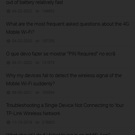
out of battery relatively fast
04-22-2022
148852
views
What are the most frequent asked questions about the 4G
Mobile Wi-Fi?
04-22-2022
167255
views
O que devo fazer se mostrar "PIN Required" no ecrã
04-21-2022
131973
views
Why my devices fail to detect the wireless signal of the
Mobile Wi-Fi suddenly?
08-05-2021
163094
views
Troubleshooting a Single Device Not Connecting to Your
TP-Link Wireless Network
11-13-2019
218802
views
What should I do if I failed to log in on tpMiFi App?