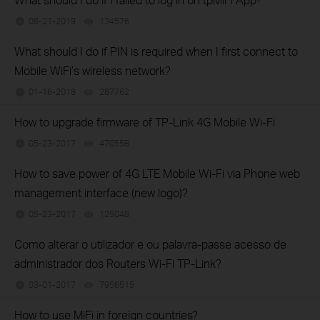
08-21-2019
134576
views
What should I do if PIN is required when I first connect to
Mobile WiFi’s wireless network?
01-16-2018
287762
views
How to upgrade firmware of TP-Link 4G Mobile Wi-Fi
05-23-2017
470558
views
How to save power of 4G LTE Mobile Wi-Fi via Phone web
management interface (new logo)?
05-23-2017
125048
views
Como alterar o utilizador e ou palavra-passe acesso de
administrador dos Routers Wi-Fi TP-Link?
03-01-2017
7956515
views
How to use MiFi in foreign countries?