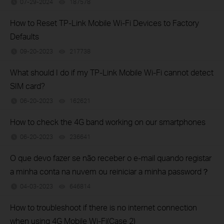
07-29-2024
187578
views
How to Reset TP-Link Mobile Wi-Fi Devices to Factory
Defaults
09-20-2023
217738
views
What should I do if my TP-Link Mobile Wi-Fi cannot detect
SIM card?
06-20-2023
162621
views
How to check the 4G band working on our smartphones
06-20-2023
236641
views
O que devo fazer se não receber o e-mail quando registar
a minha conta na nuvem ou reiniciar a minha password？
04-03-2023
646814
views
How to troubleshoot if there is no internet connection
when using 4G Mobile Wi-Fi(Case 2)