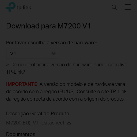
Click
Search
Menu
TP-Link, Reliably Smart
to
skip
the
Download para
M7200
V1
navigation
bar
Por favor escolha a versão de hardware:
V1
>
Como identificar a versão de hardware num dispositivo
TP-Link?
IMPORTANTE
: A versão do modelo e de hardware varia
de acordo com a região (EU/US). Consulte o site TP-Link
da região correcta de acordo com a origem do produto.
Descrição Geral do Produto
M7200(EU)_V1_Datasheet
Documentos