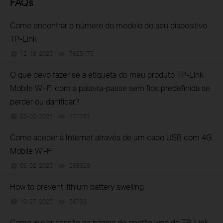
FAQs
Como encontrar o número do modelo do seu dispositivo
TP-Link
12-18-2025
7625175
views
O que devo fazer se a etiqueta do meu produto TP-Link
Mobile Wi-Fi com a palavra-passe sem fios predefinida se
perder ou danificar?
06-02-2025
171767
views
Como aceder à Internet através de um cabo USB com 4G
Mobile Wi-Fi
06-02-2025
268329
views
How to prevent lithium battery swelling
10-27-2025
56733
views
Como iniciar sessão na página de gestão web do TP-Link