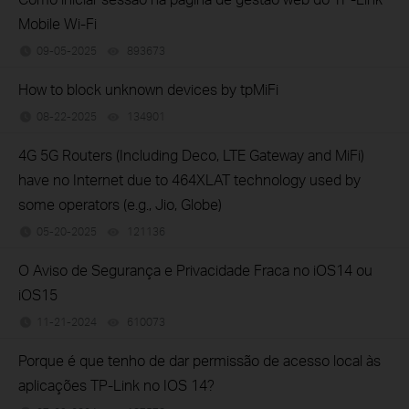
Mobile Wi-Fi
09-05-2025
893673
views
How to block unknown devices by tpMiFi
08-22-2025
134901
views
4G 5G Routers (Including Deco, LTE Gateway and MiFi)
have no Internet due to 464XLAT technology used by
some operators (e.g., Jio, Globe)
05-20-2025
121136
views
O Aviso de Segurança e Privacidade Fraca no iOS14 ou
iOS15
11-21-2024
610073
views
Porque é que tenho de dar permissão de acesso local às
aplicações TP-Link no IOS 14?