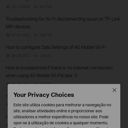
02-13-2023
421706
views
Troubleshooting for Wi-Fi disconnecting issue on TP-Link
MiFi devices
07-07-2022
290770
views
How to configure Data Settings of 4G Mobile Wi-Fi
06-28-2022
245091
views
How to troubleshoot if there is no internet connection
when using 4G Mobile Wi-Fi(Case 1)
06-28-2022
674481
views
Close
Your Privacy Choices
How to send SMS by tpMiFi
06-28-2022
174281
views
Este site utiliza cookies para melhorar a navegação no
site, analisar atividades online e proporcionar aos
How to set data usage limit by tpMiFi
utilizadores a melhor experiência no nosso site. Pode
opor-se à utilização de cookies a qualquer momento.
06-28-2022
142035
views