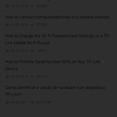
12-02-2016
269886
views
How to connect computers/phones to a wireless network
02-05-2015
677952
views
How to Change the Wi-Fi Password and Settings on a TP-
Link Mobile Wi-Fi Router
06-10-2014
139674
views
How to Find the Serial Number (S/N) on Your TP-Link
Device
03-19-2013
489173
views
Como identificar a versão de hardware num dispositivo
TP-Link?
09-06-2011
25765498
views