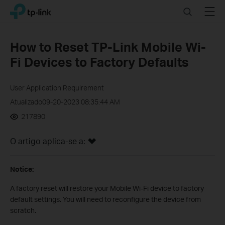
Click
Search
Menu
TP-Link, Reliably Smart
to
skip
the
How to Reset TP-Link Mobile Wi-
navigation
Fi Devices to Factory Defaults
bar
User Application Requirement
Atualizado09-20-2023 08:35:44 AM
217890
O artigo aplica-se a:
Notice:
A factory reset will restore your Mobile Wi-Fi device to factory
default settings. You will need to reconfigure the device from
scratch.