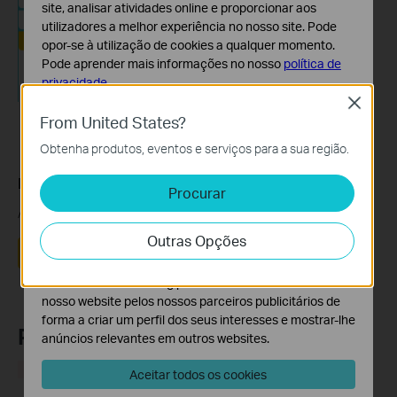
site, analisar atividades online e proporcionar aos
utilizadores a melhor experiência no nosso site. Pode
opor-se à utilização de cookies a qualquer momento.
Pode aprender mais informações no nosso
política de
privacidade
.
Close
Cookies Básicos
From United States?
Os cookies são necessários para o funcionamento do
Obtenha produtos, eventos e serviços para a sua região.
website e não podem ser desativados nos seus
sistemas.
Este guia foi útil?
Procurar
Cookies de Análise e Marketing
A sua resposta ajuda-nos a melhorar o nosso site.
Os cookies de analise permite-nos analisar as suas
Outras Opções
atividades no nosso website para melhorar e ajustar a
Sim
Não
funcionalidade do nosso website.
O cookies de marketing podem ser definidos através do
nosso website pelos nossos parceiros publicitários de
forma a criar um perfil dos seus interesses e mostrar-lhe
Produtos Recomendados
anúncios relevantes em outros websites.
HOT BUYS
Aceitar todos os cookies