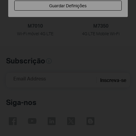
Guardar Definições
M7010
M7350
Wi-Fi móvel 4G LTE
4G LTE Mobile Wi-Fi
Subscrição
Email Address
Inscreva-se
Siga-nos