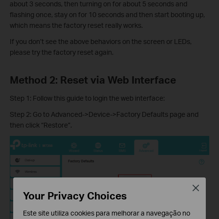
about 3 seconds, then turning on for about 5 seconds and
flashing once, stay on for 10 seconds and then start booting up,
which means the factory reset really works.
If you don’t see the above behaviors on the screen or LEDs,
please try the factory reset again.
Method 2: Reset via Web Interface
Step 1: Follow this guide to login the web interface:
Step 2: Go to Advanced->Device->Factory Defaults page and
then click “Restore”.
Close
Your Privacy Choices
Este site utiliza cookies para melhorar a navegação no