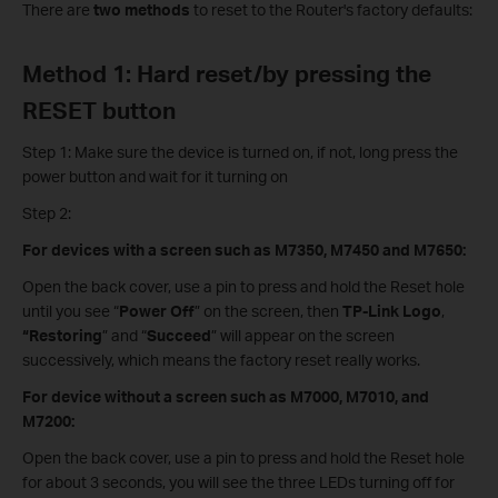
There are
two methods
to reset to the Router's factory defaults:
Method 1: Hard reset/by pressing the
RESET button
Step 1: Make sure the device is turned on, if not, long press the
power button and wait for it turning on
Step 2:
For devices with a screen such as M7350, M7450 and M7650:
Open the back cover, use a pin to press and hold the Reset hole
until you see “
Power Off
” on the screen, then
TP-Link Logo
,
“Restoring
” and “
Succeed
” will appear on the screen
successively, which means the factory reset really works.
For device without a screen such as M7000, M7010, and
M7200:
Open the back cover, use a pin to press and hold the Reset hole
for about 3 seconds, you will see the three LEDs turning off for