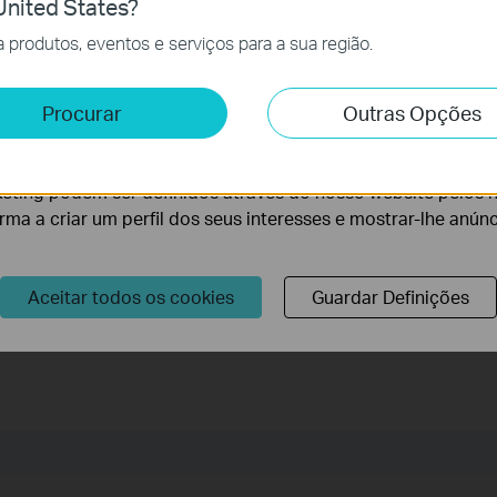
nited States?
charge regularly (every 1-2 months) and to charge to about 60%
cessários para o funcionamento do website e não podem se
produtos, eventos e serviços para a sua região.
 helps maintain healthy battery chemistry.
ave a finite lifespan. If you experience diminished performance or
e e Marketing
Procurar
Outras Opções
ce shuts off unexpectedly even when charged, it’s time to consider
lise permite-nos analisar as suas atividades no nosso websi
mpromised battery can be hazardous.
lidade do nosso website.
eting podem ser definidos através do nosso website pelos 
orma a criar um perfil dos seus interesses e mostrar-lhe anún
r o nosso site.
Aceitar todos os cookies
Guardar Definições