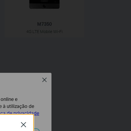
M7350
4G LTE Mobile Wi-Fi
Close
 online e
 à utilização de
tica de privacidade
Close