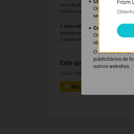
Cookies Básicos
From U
cool, dry place. It is recommended to 
Os cookies são ne
Obtenha 
before long-term storage. This practice
seus sistemas.
6.
Know When to Replace
: Batteries h
Cookies de Anális
unusual swelling or find that your devi
Os cookies de ana
a replacement. Continuing to use a co
ajustar a funciona
O cookies de mark
publicitários de f
Este guia foi útil?
outros websites.
A sua resposta ajuda-nos a melhora
Sim
Não