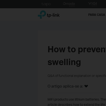
Click
to
TP-Link, Reliably Smart
skip
PARA CASA
the
navigation
bar
How to prevent
swelling
Q&A of functional explanation or specif
O artigo aplica-se a:
MiFi products use lithium batteries. The l
article describes how to extend the life