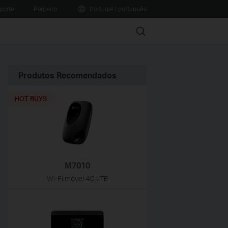
porte
Parceiro
Portugal / português
Search
Produtos Recomendados
HOT BUYS
M7010
Wi-Fi móvel 4G LTE