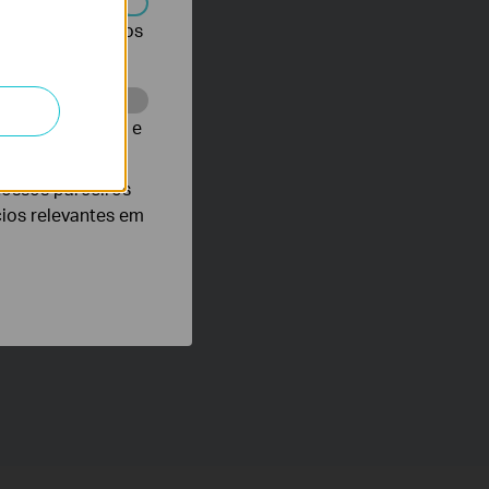
r desativados nos
te para melhorar e
nossos parceiros
cios relevantes em