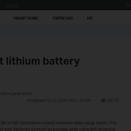
Su
SMART HOME
EMPRESAS
ISP
 lithium battery
ication parameters
Atualizado10-27-2025 08:21:34 AM
56725
ife of MiFi batteries is closely related to daily usage habits. This
 of your batteries as much as possible while using MiFi products